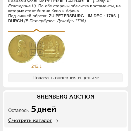
именами усопших
PETER III. CATHARI. II .
(Петр III,
АЛЕКСАНДР I
1801-1825
Екатерина II)
. По обе стороны обелиска постаменты, на
которых стоят бигини Клио и Афина
НИКОЛАЙ I
1826-1855
Под линией обреза:
ZU PETERSBURG | IM DEC : 1796. |
DURCH
(В Петербурге. Декабрь 1796)
АЛЕКСАНДР II
1855-1881
АЛЕКСАНДР III
1881-1894
НИКОЛАЙ II
1894-1917
СЕРИИ МЕДАЛЕЙ
1600-1881
242.1
Показать описания и цены
SHENBERG AUCTION
5
дней
Осталось
Смотреть каталог