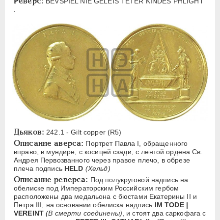
Реверс:
BEVSPIEL NIE GELEIS TETER KINDES PHLIGHT
ЕЛИЗАВЕТА
1741-1762
.
ПЕТР III
1762-1762
ЕКАТЕРИНА II
1762-1796
ПАВЕЛ I
1796-1801
Латинская надпись
A
B
C
D
E
F
G
I
P
S
Русская надпись
Дьяков:
242.1 - Gilt copper (R5)
Описание аверса:
Портрет Павла I, обращенного
А
Б
Г
Д
З
И
К
М
Н
вправо, в мундире, с косицей сзади, с лентой ордена Св.
П
С
Ф
Я
Андрея Первозванного через правое плечо, в обрезе
плеча подпись
HELD
(Хельд)
Описание реверса:
Под полукруговой надпись на
Цифры
обелиске под Императорским Российским гербом
расположены два медальона с бюстами Екатерины II и
1
Петра III, на основании обелиска надпись
IM TODE |
VEREINT
(В смерти соединены)
, и стоят два саркофага с