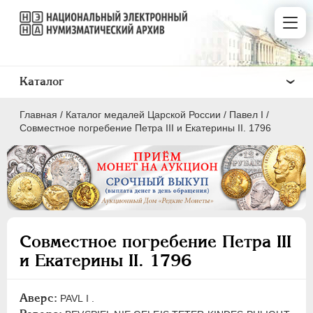
Каталог
Главная
/
Каталог медалей Царской России
/
Павел I
/
Совместное погребение Петра III и Екатерины II. 1796
ВСЕ
ПEТР I
1699-1725
Совместное погребение Петра III
ЕКАТЕРИНА I
1725-1727
и Екатерины II. 1796
ПЕТР II
1727-1729
АННА ИОАННОВНА
1730-1740
Аверс:
PAVL I .
ИОАНН АНТОНОВИЧ
1740-1741