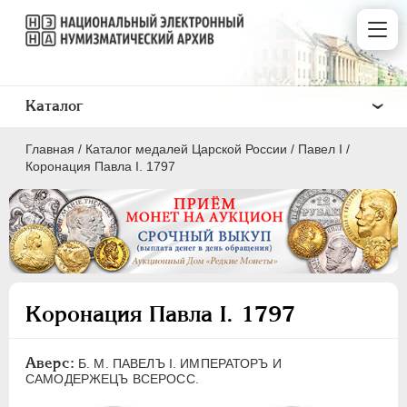
Каталог
Главная
/
Каталог медалей Царской России
/
Павел I
/
Коронация Павла I. 1797
ВСЕ
ПEТР I
1699-1725
Коронация Павла I. 1797
ЕКАТЕРИНА I
1725-1727
ПЕТР II
1727-1729
Аверс:
Б. M. ПАВЕЛЪ I. ИМПЕРАТОРЪ И
АННА ИОАННОВНА
1730-1740
САМОДЕРЖЕЦЪ ВСЕРОСС.
ИОАНН АНТОНОВИЧ
1740-1741