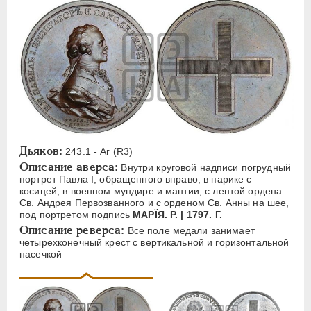
ЕЛИЗАВЕТА
1741-1762
ПЕТР III
1762-1762
ЕКАТЕРИНА II
1762-1796
ПАВЕЛ I
1796-1801
Латинская надпись
A
B
C
D
E
F
G
I
P
S
Дьяков:
243.1 - Ar (R3)
Описание аверса:
Внутри круговой надписи погрудный
Русская надпись
портрет Павла I, обращенного вправо, в парике с
косицей, в военном мундире и мантии, с лентой ордена
Св. Андрея Первозванного и с орденом Св. Анны на шее,
А
Б
Г
Д
З
И
К
М
Н
под портретом подпись
МАРÏЯ. Р. | 1797. Г.
П
С
Ф
Я
Описание реверса:
Все поле медали занимает
четырехконечный крест с вертикальной и горизонтальной
насечкой
Цифры
1