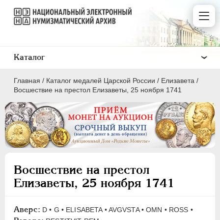
Каталог
Главная
/
Каталог медалей Царской России
/
Елизавета
/
Восшествие на престол Елизаветы, 25 ноября 1741
ВСЕ
ПEТР I
1699-1725
Восшествие на престол
ЕКАТЕРИНА I
1725-1727
Елизаветы, 25 ноября 1741
ПЕТР II
1727-1729
АННА ИОАННОВНА
1730-1740
Аверс:
D • G • ELISABETA • AVGVSTA • OMN • ROSS •
ИОАНН АНТОНОВИЧ
1740-1741