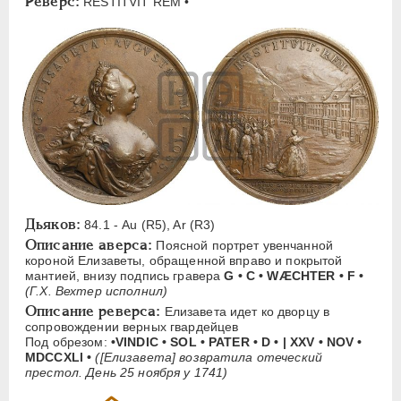
Реверс:
RESTITVIT REM •
ЕЛИЗАВЕТА
1741-1762
Латинская надпись
A
B
C
D
E
F
I
J
L
N
P
Q
R
S
T
U
Русская надпись
Б
В
Е
Н
П
Дьяков:
84.1 - Au (R5), Ar (R3)
ПЕТР III
1762-1762
Описание аверса:
Поясной портрет увенчанной
короной Елизаветы, обращенной вправо и покрытой
ЕКАТЕРИНА II
1762-1796
мантией, внизу подпись гравера
G • С • WÆCHTER • F •
ПАВЕЛ I
1796-1801
(Г.Х. Вехтер исполнил)
Описание реверса:
АЛЕКСАНДР I
1801-1825
Елизавета идет ко дворцу в
сопровождении верных гвардейцев
НИКОЛАЙ I
1826-1855
Под обрезом:
•VINDIC • SOL • PATER • D • | XXV • NOV •
MDCCXLl •
([Елизавета] возвратила отеческий
АЛЕКСАНДР II
1855-1881
престол. День 25 ноября у 1741)
АЛЕКСАНДР III
1881-1894