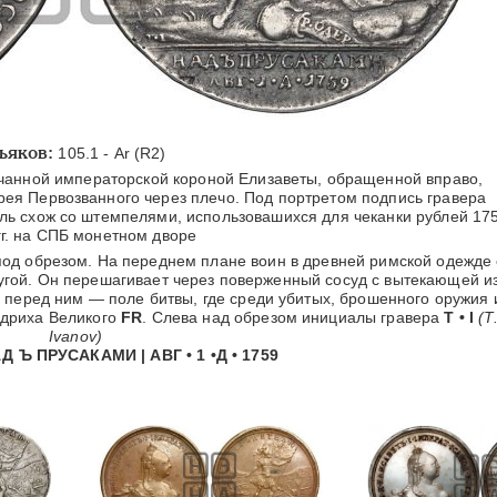
ьяков:
105.1 - Ar (R2)
чанной императорской короной Елизаветы, обращенной вправо,
рея Первозванного через плечо. Под портретом подпись гравера
ль схож со штемпелями, использовашихся для чеканки рублей 17
гг. на СПБ монетном дворе
д обрезом. На переднем плане воин в древней римской одежде 
ругой. Он перешагивает через поверженный сосуд с вытекающей и
 перед ним — поле битвы, где среди убитых, брошенного оружия 
дриха Великого
FR
. Слева над обрезом инициалы гравера
Т • I
(Т
Ivanov)
Д Ъ ПРУСАКАМИ | АВГ • 1 •Д • 1759