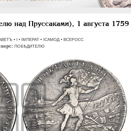
лю над Пруссаками), 1 августа 1759
АВЕТЪ • I • IМПЕРАТ • IСАМОД • ВСЕРОСС
еверс:
ПОБѢДИТЕЛЮ