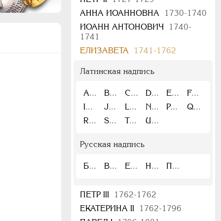
АННА ИОАННОВНА
1730-1740
ИОАНН АНТОНОВИЧ
1740-
1741
ЕЛИЗАВЕТА
1741-1762
Латинская надпись
A
B
C
D
E
F
I
J
L
N
P
Q
R
S
T
U
Русская надпись
Б
В
Е
Н
П
ПЕТР III
1762-1762
ЕКАТЕРИНА II
1762-1796