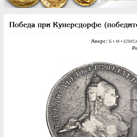
Победа при Кунерсдорфе (победите
Аверс:
Б • M • ЕЛИС
Р