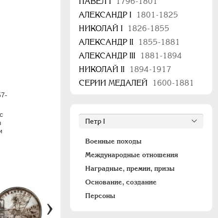
ПАВЕЛ I
1796-1801
АЛЕКСАНДР I
1801-1825
НИКОЛАЙ I
1826-1855
АЛЕКСАНДР II
1855-1881
АЛЕКСАНДР III
1881-1894
НИКОЛАЙ II
1894-1917
СЕРИИ МЕДАЛЕЙ
1600-1881
57-
с
з
и
.
Военные походы
Международные отношения
Наградные, премии, призы
Основание, создание
Персоны