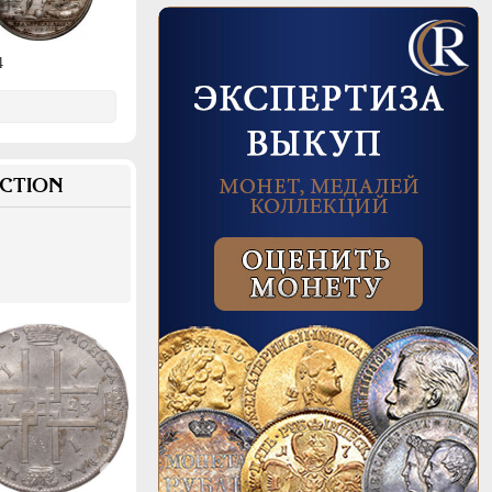
4
CTION