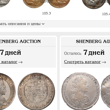
105.3
105.
ать описания и цены
ENBERG AUCTION
SHENBERG AU
7
дней
7
дней
Осталось
 каталог
Смотреть каталог