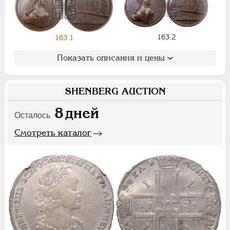
ПАВЕЛ I
1796-1801
163.2
163.1
АЛЕКСАНДР I
1801-1825
НИКОЛАЙ I
1826-1855
Показать описания и цены
АЛЕКСАНДР II
1855-1881
АЛЕКСАНДР III
1881-1894
SHENBERG AUCTION
НИКОЛАЙ II
1894-1917
8
дней
СЕРИИ МЕДАЛЕЙ
1600-1881
Осталось
Смотреть каталог