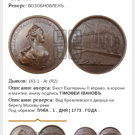
ЕЛИЗАВЕТА
1741-1762
Реверс:
ВОЗОБНОВЛЕНЪ .
ПЕТР III
1762-1762
ЕКАТЕРИНА II
1762-1796
Латинская надпись
A
B
C
D
E
F
G
H
I
J
L
M
N
O
P
R
S
T
V
Русская надпись
Дьяков:
163.1 - Ar (R2)
Описание аверса:
Бюст Екатерины II вправо, в короне
А
Б
В
Г
Д
Е
З
И
К
и мантии, внизу подпись
ТIМОѲЕИ IBAHOBЪ
Л
М
Н
О
П
Р
С
Т
У
Описание реверса:
Вид Кремлевского дворца на
берегу Москвы-реки
Х
Я
Под обрезом:
ÏУHÏА . 1 . ДНЯ | 1773 . ГОДА .
Цифры
1