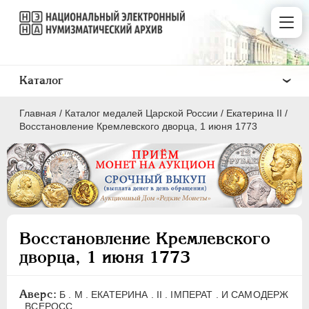
Каталог
Главная
/
Каталог медалей Царской России
/
Екатерина II
/
Восстановление Кремлевского дворца, 1 июня 1773
ВСЕ
ПEТР I
1699-1725
Восстановление Кремлевского
ЕКАТЕРИНА I
1725-1727
дворца, 1 июня 1773
ПЕТР II
1727-1729
АННА ИОАННОВНА
1730-1740
Аверс:
Б . М . ЕКАТЕРИНА . II . IМПЕРАТ . И САМОДЕРЖ
ИОАНН АНТОНОВИЧ
1740-1741
. ВСЕРОСС