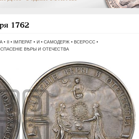
бря 1762
А • II • IМПЕРАТ • И • САМОДЕРЖ • ВСЕРОСС •
 СПАСЕНIЕ ВѢРЫ И ОТЕЧЕСТВА