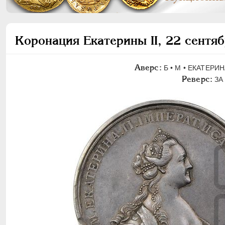
Коронация Екатерины II, 22 сентя
Аверс:
Б • M • ЕКАТЕРИН
Реверс:
ЗА