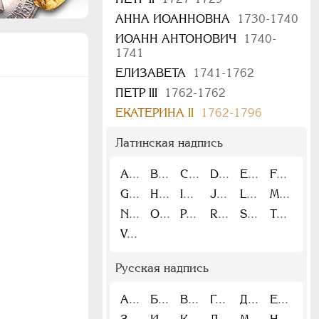
АННА ИОАННОВНА
1730-1740
ИОАНН АНТОНОВИЧ
1740-
1741
ЕЛИЗАВЕТА
1741-1762
ПЕТР III
1762-1762
ЕКАТЕРИНА II
1762-1796
Латинская надпись
A
B
C
D
E
F
G
H
I
J
L
M
N
O
P
R
S
T
V
Русская надпись
А
Б
В
Г
Д
Е