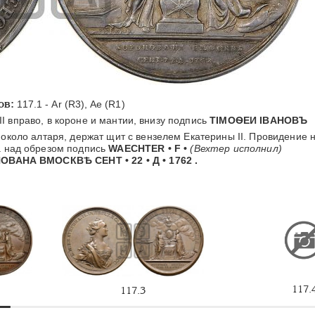
ов:
117.1 - Ar (R3), Aе (R1)
I вправо, в короне и мантии, внизу подпись
ТIМОѲЕИ IBAHOBЪ
около алтаря, держат щит с вензелем Екатерины II. Провидение 
а над обрезом подпись
WAECHTER • F •
(Вехтер исполнил)
ВАНА ВМОСКВѢ СЕНТ • 22 • Д • 1762 .
117.
117.3