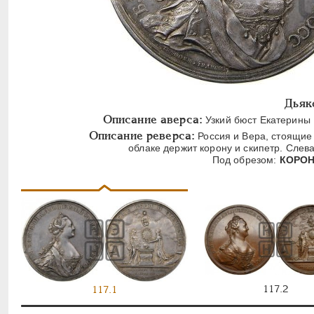
Дьяк
Описание аверса:
Узкий бюст Екатерины I
Описание реверса:
Россия и Вера, стоящие 
облаке держит корону и скипетр. Слев
Под обрезом:
КОРОНО
117.2
117.1