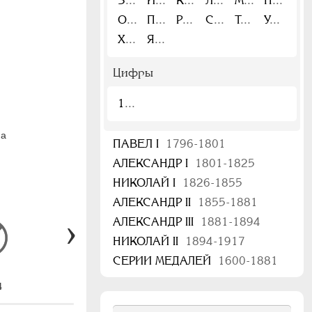
З
И
К
Л
М
Н
О
П
Р
С
Т
У
Х
Я
Цифры
1
на
ПАВЕЛ I
1796-1801
АЛЕКСАНДР I
1801-1825
НИКОЛАЙ I
1826-1855
АЛЕКСАНДР II
1855-1881
АЛЕКСАНДР III
1881-1894
НИКОЛАЙ II
1894-1917
СЕРИИ МЕДАЛЕЙ
1600-1881
4
117.5