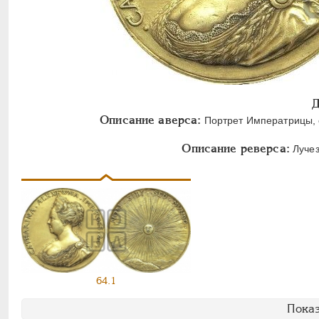
Д
Описание аверса:
Портрет Императрицы, о
Описание реверса:
Лучез
64.1
Показ