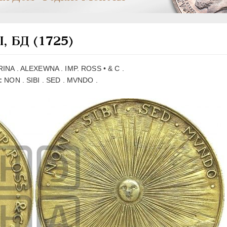
I, БД (1725)
NA . ALEXEWNA . IMP. ROSS • & C .
:
NON . SIBI . SED . MVNDO .