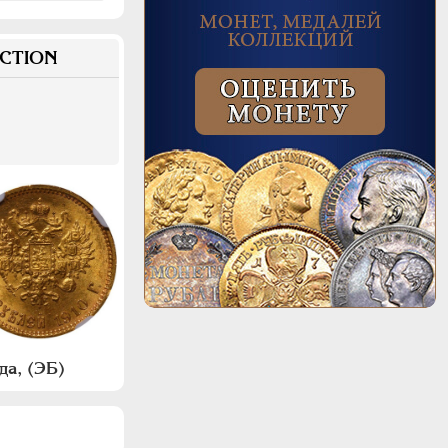
CTION
да, (ЭБ)