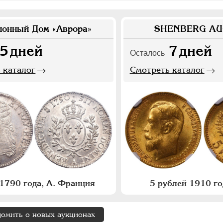
ионный Дом «Аврора»
SHENBERG AU
5
дней
7
дней
Осталось
 каталог
Смотреть каталог
1790 года, А. Франция
5 рублей 1910 го
домить о новых аукционах