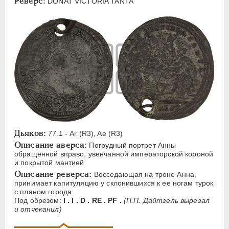
Реверс:
DONAT VICTORIA TANTA
A
C
D
E
F
H
L
M
N
O
P
V
Русская надпись
А
Б
В
Р
С
Т
ИОАНН АНТОНОВИЧ
1740-1741
ЕЛИЗАВЕТА
1741-1762
Дьяков:
77.1 - Ar (R3), Ae (R3)
ПЕТР III
1762-1762
Описание аверса:
Погрудный портрет Анны
ЕКАТЕРИНА II
1762-1796
обращенной вправо, увенчанной императорской короной
и покрытой мантией
ПАВЕЛ I
1796-1801
Описание реверса:
Восседающая на троне Анна,
АЛЕКСАНДР I
1801-1825
принимает капитуляцию у склонившихся к ее ногам турок
НИКОЛАЙ I
1826-1855
с планом города
Под обрезом:
I . I . D . RE . PF .
(П.П. Дайтзель вырезал
АЛЕКСАНДР II
1855-1881
и отчеканил)
АЛЕКСАНДР III
1881-1894