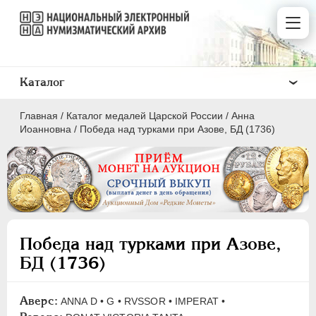
Каталог
Главная
/
Каталог медалей Царской России
/
Анна
Иоанновна
/
Победа над турками при Азове, БД (1736)
ВСЕ
ПEТР I
1699-1725
Победа над турками при Азове,
ЕКАТЕРИНА I
1725-1727
БД (1736)
ПЕТР II
1727-1729
АННА ИОАННОВНА
1730-1740
Аверс:
ANNA D • G • RVSSOR • IMPERAT •
Латинская надпись