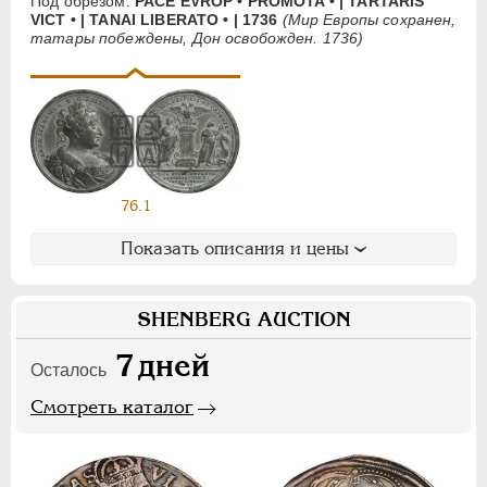
Под обрезом:
РАСЕ EVROP • PROMOTA • | TARTARIS
НИКОЛАЙ II
1894-1917
VICT • | TANAI LIBERATO • | 1736
(Мир Европы сохранен,
татары побеждены, Дон освобожден. 1736)
СЕРИИ МЕДАЛЕЙ
1600-1881
76.1
Показать описания и цены
SHENBERG AUCTION
7
дней
Осталось
Смотреть каталог