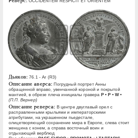
Реверс:
OCCIDENTEM RESPICIT ЕТ ORIENTEM
A
C
D
E
F
H
L
M
N
O
P
V
Русская надпись
А
Б
В
Р
С
Т
ИОАНН АНТОНОВИЧ
1740-1741
ЕЛИЗАВЕТА
1741-1762
Дьяков:
76.1 - Ar (R3)
ПЕТР III
1762-1762
Описание аверса:
Погрудный портрет Анны
обращенной вправо, увенчанной короной и покрытой
ЕКАТЕРИНА II
1762-1796
мантией, в обрезе плеча инициалы гравера
Р • Р • W •
ПАВЕЛ I
1796-1801
(П.П. Вернер)
Описание реверса:
АЛЕКСАНДР I
1801-1825
В центре двуглавый орел с
расправленными крыльями и императорскими
НИКОЛАЙ I
1826-1855
атрибутами, на украшенном пьедестале,
олицетворяющий сохранение мира в Европе, слева стоит
АЛЕКСАНДР II
1855-1881
женщина с конем, а справа восточный воин и
АЛЕКСАНДР III
1881-1894
отдыхающий верблюд