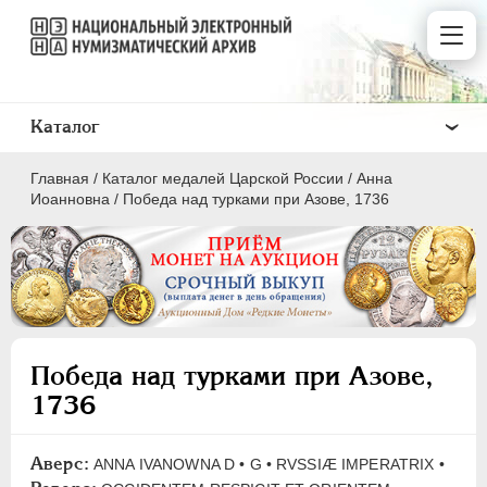
Каталог
Главная
/
Каталог медалей Царской России
/
Анна
Иоанновна
/
Победа над турками при Азове, 1736
ВСЕ
ПEТР I
1699-1725
Победа над турками при Азове,
ЕКАТЕРИНА I
1725-1727
1736
ПЕТР II
1727-1729
АННА ИОАННОВНА
1730-1740
Аверс:
ANNA IVANOWNA D • G • RVSSIÆ IMPERATRIX •
Латинская надпись