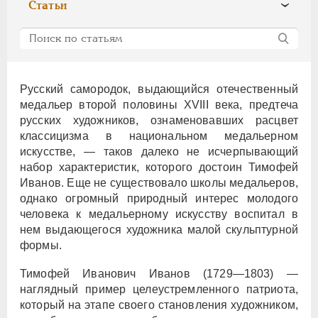
Статьи
ПЕТР III
1762-1762
ЕКАТЕРИНА II
1762-1796
ПАВЕЛ I
1796-1801
АЛЕКСАНДР I
1801-1825
НИКОЛАЙ I
1826-1855
Русский самородок, выдающийся отечественный
медальер второй половины XVIII века, предтеча
АЛЕКСАНДР II
1855-1881
русских художников, ознаменовавших расцвет
АЛЕКСАНДР III
1881-1894
классицизма в национальном медальерном
НИКОЛАЙ II
1894-1917
искусстве, — таков далеко не исчерпывающий
ВРЕМЕННОЕ ПРАВ.
1917-1918
набор характеристик, которого достоин Тимофей
Иванов. Еще не существовало школы медальеров,
ИНОСТРАННЫЕ
1768-1918
однако огромный природный интерес молодого
человека к медальерному искусству воспитал в
нем выдающегося художника малой скульптурной
формы.
Тимофей Иванович Иванов (1729—1803) —
наглядный пример целеустремленного патриота,
который на этапе своего становления художником,