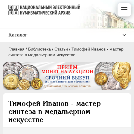
Каталог
Главная
/
Библиотека
/
Статьи
/
Тимофей Иванов - мастер
синтеза в медальерном искусстве
ПEТР I
1699 - 1725
ЕКАТЕРИНА I
1725-1727
Тимофей Иванов - мастер
ПЕТР II
1727-1729
синтеза в медальерном
АННА ИОАННОВНА
1730-1740
искусстве
ИОАНН АНТОНОВИЧ
1740-1741
ЕЛИЗАВЕТА
1741-1762