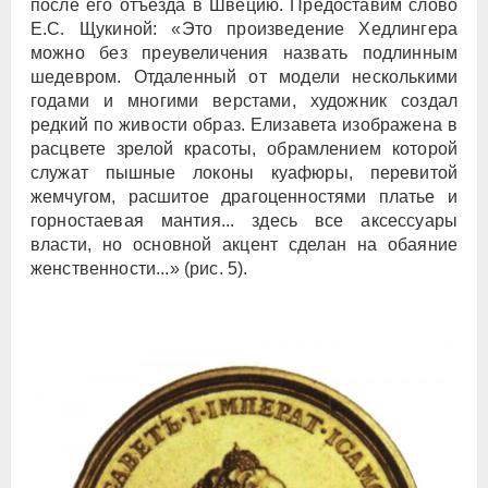
после его отъезда в Швецию. Предоставим слово
Е.С. Щукиной: «Это произведение Хедлингера
можно без преувеличения назвать подлинным
шедевром. Отдаленный от модели несколькими
годами и многими верстами, художник создал
редкий по живости образ. Елизавета изображена в
расцвете зрелой красоты, обрамлением которой
служат пышные локоны куафюры, перевитой
жемчугом, расшитое драгоценностями платье и
горностаевая мантия... здесь все аксессуары
власти, но основной акцент сделан на обаяние
женственности...» (рис. 5).