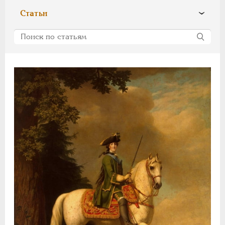
ПЕТР III
1762-1762
Статьи
ЕКАТЕРИНА II
1762-1796
ПАВЕЛ I
1796-1801
АЛЕКСАНДР I
1801-1825
НИКОЛАЙ I
1826-1855
АЛЕКСАНДР II
1855-1881
АЛЕКСАНДР III
1881-1894
НИКОЛАЙ II
1894-1917
ВРЕМЕННОЕ ПРАВ.
1917-1918
ИНОСТРАННЫЕ
1768-1918