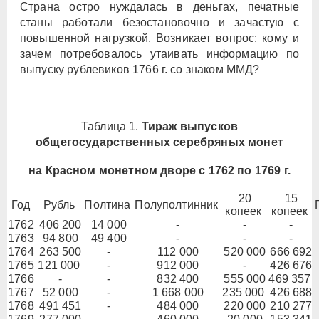
Страна остро нуждалась в деньгах, печатные
станы работали безостановочно и зачастую с
повышенной нагрузкой. Возникает вопрос: кому и
зачем потребовалось утаивать информацию по
выпуску рублевиков 1766 г. со знаком ММД?
Таблица 1.
Тираж выпусков
общегосударственных серебряных монет
на Красном монетном дворе с 1762 по 1769 г.
20
15
Год
Рубль
Полтина
Полуполтинник
копеек
копеек
1762
406 200
14 000
-
-
-
1763
94 800
49 400
-
-
-
1764
263 500
-
112 000
520 000
666 692
1765
121 000
-
912 000
-
426 676
1766
-
-
832 400
555 000
469 357
1767
52 000
-
1 668 000
235 000
426 688
1768
491 451
-
484 000
220 000
210 277