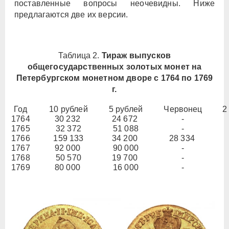
поставленные вопросы неочевидны. Ниже
предлагаются две их версии.
Таблица 2.
Тираж выпусков
общегосударственных золотых монет на
Петербургском монетном дворе с 1764 по 1769
г.
Год
10 рублей
5 рублей
Червонец
2
1764
30 232
24 672
-
1765
32 372
51 088
-
1766
159 133
34 200
28 334
1767
92 000
90 000
-
1768
50 570
19 700
-
1769
80 000
16 000
-