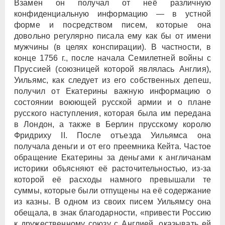
Взамен он получал от неё различную
конфиденциальную информацию — в устной
форме и посредством писем, которые она
довольно регулярно писала ему как бы от имени
мужчины (в целях конспирации). В частности, в
конце 1756 г., после начала Семилетней войны с
Пруссией (союзницей которой являлась Англия),
Уильямс, как следует из его собственных депеш,
получил от Екатерины важную информацию о
состоянии воюющей русской армии и о плане
русского наступления, которая была им передана
в Лондон, а также в Берлин прусскому королю
Фридриху II. После отъезда Уильямса она
получала деньги и от его преемника Кейта. Частое
обращение Екатерины за деньгами к англичанам
историки объясняют её расточительностью, из-за
которой её расходы намного превышали те
суммы, которые были отпущены на её содержание
из казны. В одном из своих писем Уильямсу она
обещала, в знак благодарности, «привести Россию
к дружественному союзу с Англией, оказывать ей