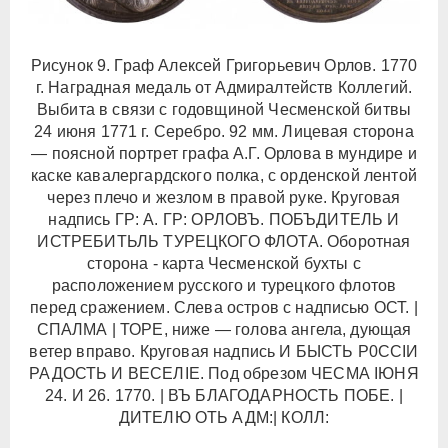
Рисунок 9. Граф Алексей Григорьевич Орлов. 1770
г. Наградная медаль от Адмиралтейств Коллегий.
Выбита в связи с годовщиной Чесменской битвы
24 июня 1771 г. Серебро. 92 мм. Лицевая сторона
— поясной портрет графа А.Г. Орлова в мундире и
каске кавалергардского полка, с орденской лентой
через плечо и жезлом в правой руке. Круговая
надпись ГР: А. ГР: ОРЛОВЪ. ПОБЪДИТЕЛЬ И
ИСТРЕБИТЬЛЬ ТУРЕЦКОГО ФЛОТА. Оборотная
сторона - карта Чесменской бухты с
расположением русского и турецкого флотов
перед сражением. Слева остров с надписью ОСТ. |
СПАЛМА | ТОРЕ, ниже — голова ангела, дующая
ветер вправо. Круговая надпись И БЫСТЬ Р0ССIИ
РАДОСТЬ И BECEЛIE. Под обрезом ЧЕСМА IЮНЯ
24. И 26. 1770. | ВЪ БЛАГОДАРНОСТЬ ПОБЕ. |
ДИТЕЛЮ ОТЬ АДМ:| КОЛЛ: