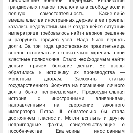
требовавшие военной поддержки. Реализация
грандиозных планов предполагала свободу воли и
полную самостоятельность. Какие-либо
вмешательства иностранных держав в ее проекты
казались недопустимыми. В создавшейся ситуации
императрице требовалось найти верное решение
и разрубить гордиев узел. Надо было вернуть
долги. За три года царствования правительница
вполне освоилась и окончательно укрепила свои
властные полномочия. Стало необходимым найти
деньги, причем большие деньги. Ее взоры
обратились к источнику их производства —
монетным дворам. Заложить статью
государственного бюджета на погашение личного
долга было неприемлемым. Предосудительная
история с иностранными вливаниями,
направленными на свержение законного
императора Петра III, обязательно бы стала
достоянием гласности. Могли всплыть и другие
неприглядные факты, свидетельствующие о
пособничестве Екатерины иностранным