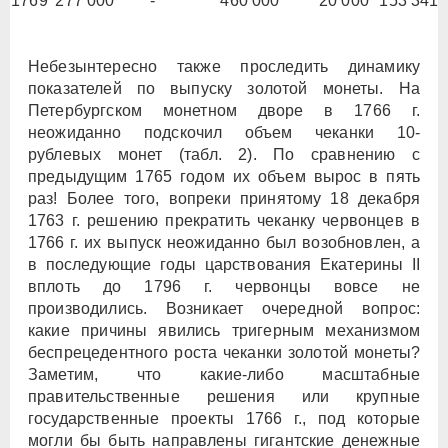
1769
277 000
-
460 000
20 000
153 341
Небезынтересно также проследить динамику
показателей по выпуску золотой монеты. На
Петербургском монетном дворе в 1766 г.
неожиданно подскочил объем чеканки 10-
рублевых монет (табл. 2). По сравнению с
предыдущим 1765 годом их объем вырос в пять
раз! Более того, вопреки принятому 18 декабря
1763 г. решению прекратить чеканку червонцев в
1766 г. их выпуск неожиданно был возобновлен, а
в последующие годы царствования Екатерины II
вплоть до 1796 г. червонцы вовсе не
производились. Возникает очередной вопрос:
какие причины явились тригерным механизмом
беспрецедентного роста чеканки золотой монеты?
Заметим, что какие-либо масштабные
правительственные решения или крупные
государственные проекты 1766 г., под которые
могли бы быть направлены гигантские денежные