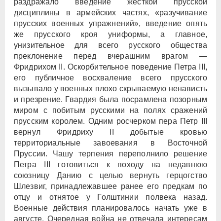
раздражало введение жесткой прусской
дисциплины в армейских частях, «разучивание
прусских военных упражнений», введение опять
же прусского кроя униформы, а главное,
унизительное для всего русского общества
преклонение перед вчерашним врагом —
Фридрихом II. Оскорбительное поведение Петра III,
его публичное восхваление всего прусского
вызывало у военных плохо скрываемую ненависть
и презрение. Гвардия была посрамлена позорным
миром с побитым русскими на полях сражений
прусским королем. Одним росчерком пера Петр III
вернул Фридриху II добытые кровью
территориальные завоевания в Восточной
Пруссии. Чашу терпения переполнило решение
Петра III готовиться к походу на недавнюю
союзницу Данию с целью вернуть герцогство
Шлезвиг, принадлежавшее ранее его предкам по
отцу и отнятое у Голштинии полвека назад.
Военные действия планировалось начать уже в
августе. Очередная война не отвечала интересам