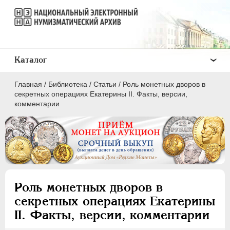
Каталог
Главная
/
Библиотека
/
Статьи
/
Роль монетных дворов в
секретных операциях Екатерины II. Факты, версии,
комментарии
ПEТР I
1699 - 1725
ЕКАТЕРИНА I
1725-1727
ПЕТР II
1727-1729
Роль монетных дворов в
АННА ИОАННОВНА
1730-1740
секретных операциях Екатерины
ИОАНН АНТОНОВИЧ
1740-1741
II. Факты, версии, комментарии
ЕЛИЗАВЕТА
1741-1762