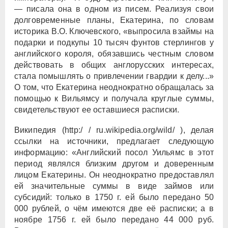
— писала она в одном из писем. Реализуя свои
долговременные планы, Екатерина, по словам
историка В.О. Ключевского, «выпросила взаймы на
подарки и подкупы 10 тысяч фунтов стерлингов у
английского короля, обязавшись честным словом
действовать в общих англорусских интересах,
стала помышлять о привлечении гвардии к делу...»
О том, что Екатерина неоднократно обращалась за
помощью к Вильямсу и получала круглые суммы,
свидетельствуют ее оставшиеся расписки.
Википедия (http:/ / ru.wikipedia.org/wild/ ), делая
ссылки на источники, предлагает следующую
информацию: «Английский посол Уильямс в этот
период являлся близким другом и доверенным
лицом Екатерины. Он неоднократно предоставлял
ей значительные суммы в виде займов или
субсидий: только в 1750 г. ей было передано 50
000 рублей, о чём имеются две её расписки; а в
ноябре 1756 г. ей было передано 44 000 руб.