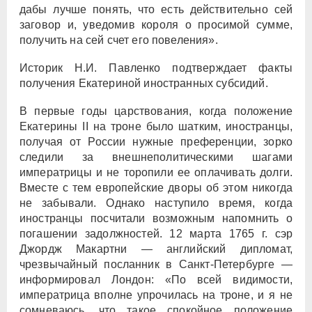
дабы лучше понять, что есть действительно сей
заговор и, уведомив короля о просимой сумме,
получить на сей счет его повеления».
Историк Н.И. Павленко подтверждает факты
получения Екатериной иностранных субсидий.
В первые годы царствования, когда положение
Екатерины II на троне было шатким, иностранцы,
получая от России нужные преференции, зорко
следили за внешнеполитическими шагами
императрицы и не торопили ее оплачивать долги.
Вместе с тем европейские дворы об этом никогда
не забывали. Однако наступило время, когда
иностранцы посчитали возможным напомнить о
погашении задолжностей. 12 марта 1765 г. сэр
Джордж Макартни — английский дипломат,
чрезвычайный посланник в Санкт-Петербурге —
информировал Лондон: «По всей видимости,
императрица вполне упрочилась на троне, и я не
сомневаюсь, что такое спокойное положение