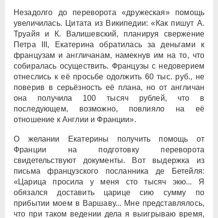
Незадолго до переворота «дружеская» помощь
увеличилась. Цитата из Википедии: «Как пишут А.
Труайя и К. Валишевский, планируя свержение
Петра III, Екатерина обратилась за деньгами к
французам и англичанам, намекнув им на то, что
собиралась осуществить. Французы с недоверием
отнеслись к её просьбе одолжить 60 тыс. руб., не
поверив в серьёзность её плана, но от англичан
она получила 100 тысяч рублей, что в
последующем, возможно, повлияло на её
отношение к Англии и Франции».
О желании Екатерины получить помощь от
Франции на подготовку переворота
свидетельствуют документы. Вот выдержка из
письма французского посланника де Бетейля:
«Царица просила у меня сто тысяч экю... Я
обязался доставить царице сию сумму по
прибытии моем в Варшаву... Мне представлялось,
что при таком ведении дела я выигрываю время,