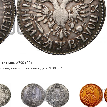
Биткин:
#700 (R2)
лова, венок с лентами / Дата "ЯΨВ • "