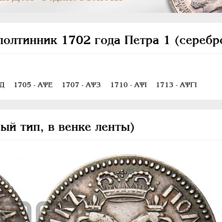
полтинник 1702 года Петра 1 (серебр
ѰД
1705 - АѰЕ
1707 - АѰЗ
1710 - АѰI
1713 - АѰГI
ый тип, в венке ленты)