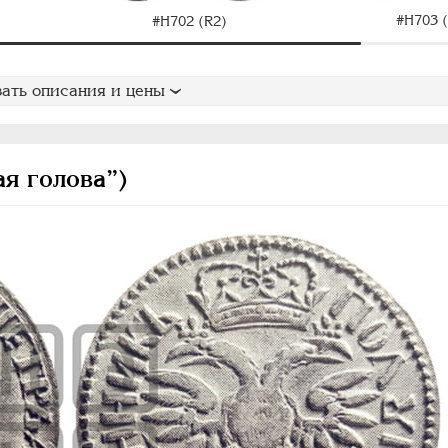
#H703 (
#H702 (R2)
ать описания и цены
я голова”)