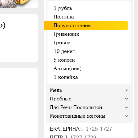
1 рубль
Полтина
о)
Полуполтинник
Гривенник
Гривна
10 денег
5 копеек
Алтын(ник)
1 копейка
Медь
Пробные
Для Речи Посполитой
Монетовидные жетоны
ЕКАТЕРИНА I
1725-1727
ПЕТР II
1727-1729