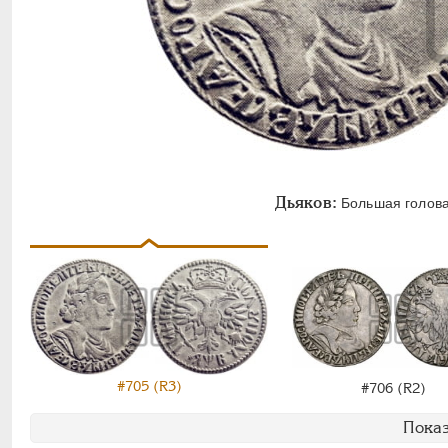
Дьяков:
Большая голова,
#705 (R3)
#706 (R2)
Показ