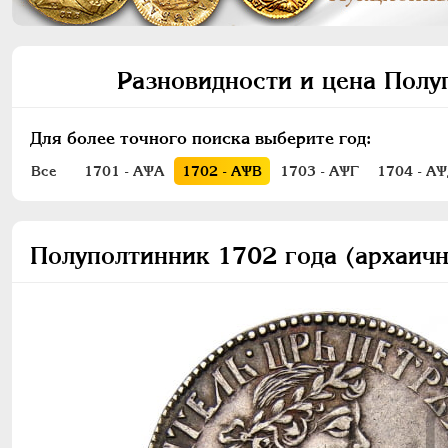
Разновидности и цена Полу
Для более точного поиска выберите год:
Все
1701 - АѰА
1702 - АѰВ
1703 - АѰГ
1704 - А
Полуполтинник 1702 года (архаичн