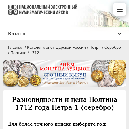
Каталог
Главная
/
Каталог монет Царской России
/
Пeтр I
/
Серебро
/
Полтина
/
1712
ПEТР I
1699 - 1725
Золото
Разновидности и цена Полтина
Серебро
1712 года Петра 1 (серебро)
1 рубль
Полтина
Для более точного поиска выберите год: