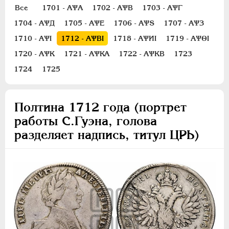
Полуполтинник
Все
1701 - АѰА
1702 - АѰВ
1703 - АѰГ
Гривенник
1704 - АѰД
1705 - АѰЕ
1706 - АѰS
1707 - АѰЗ
Гривна
1710 - АѰI
1712 - АѰВI
1718 - АѰИI
1719 - АѰѲI
10 денег
1720 - АѰК
1721 - АѰКА
1722 - АѰКВ
1723
5 копеек
1724
1725
Алтын(ник)
1 копейка
Полтина 1712 года (портрет
Медь
работы С.Гуэна, голова
Пробные
разделяет надпись, титул ЦРЬ)
Для Речи Посполитой
Монетовидные жетоны
ЕКАТЕРИНА I
1725-1727
ПЕТР II
1727-1729
АННА ИОАННОВНА
1730-1740
ИОАНН АНТОНОВИЧ
1740-1741