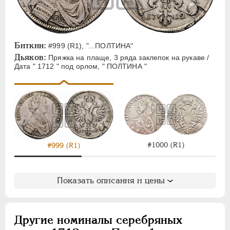
ЕЛИЗАВЕТА
1741-1762
ПЕТР III
1762-1762
ЕКАТЕРИНА II
1762-1796
ПАВЕЛ I
1796-1801
Биткин:
#999 (R1), "...ПОЛТИНА"
Дьяков:
АЛЕКСАНДР I
1801-1825
Пряжка на плаще, 3 ряда заклепок на рукаве /
Дата " 1712 " под орлом, " ПОЛТИНА "
НИКОЛАЙ I
1826-1855
АЛЕКСАНДР II
1855-1881
АЛЕКСАНДР III
1881-1894
НИКОЛАЙ II
1894-1917
ВРЕМЕННОЕ ПРАВ.
1917-1918
ИНОСТРАННЫЕ
1768-1918
#1000 (R1)
#999 (R1)
Показать описания и цены
Другие номиналы серебряных