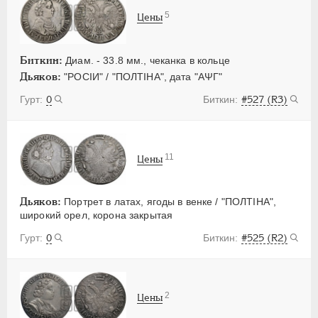
5
Цены
Биткин:
Диам. - 33.8 мм., чеканка в кольце
Дьяков:
"РОСIИ" / "ПОЛТIНА", дата "АΨГ"
0
#527 (R3)
11
Цены
Дьяков:
Портрет в латах, ягоды в венке / "ПОЛТIНА",
широкий орел, корона закрытая
0
#525 (R2)
2
Цены