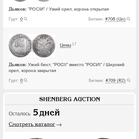
Дьяков:
"РОСIИ" / Узкий орел, корона открытая
0
#708 (Un)
17
Цены
Дьяков:
Узкий бюст, "РОСII" вместо "РОСИI" / Широкий
орел, корона закрытая
0
#709 (R2)
SHENBERG AUCTION
5
дней
Осталось
Смотреть каталог