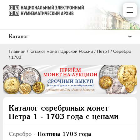
Каталог
Главная
/
Каталог монет Царской России
/
Пeтр I
/
Серебро
/
1703
ПEТР I
1699 - 1725
ЕКАТЕРИНА I
1725-1727
Каталог серебряных монет
ПЕТР II
1727-1729
Петра 1 - 1703 года с ценами
АННА ИОАННОВНА
1730-1740
ИОАНН АНТОНОВИЧ
1740-1741
Серебро
- Полтина 1703 года
ЕЛИЗАВЕТА
1741-1762