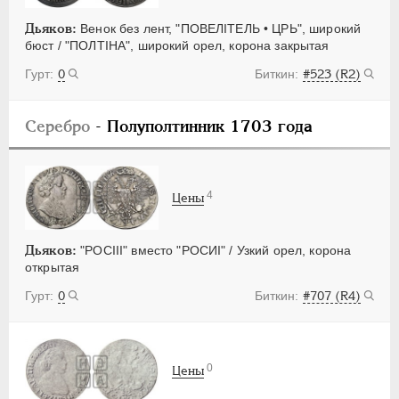
Дьяков:
Венок без лент, "ПОВЕЛITЕЛЬ • ЦРЬ", широкий
бюст / "ПОЛТIНА", широкий орел, корона закрытая
0
#523 (R2)
Серебро
- Полуполтинник 1703 года
4
Цены
Дьяков:
"РОСIII" вместо "РОСИI" / Узкий орел, корона
открытая
0
#707 (R4)
0
Цены