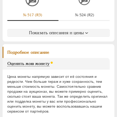
ЕЛИЗАВЕТА
1741-1762
ПЕТР III
1762-1762
ЕКАТЕРИНА II
1762-1796
№ 517 (R3)
№ 524 (R2)
ПАВЕЛ I
1796-1801
АЛЕКСАНДР I
1801-1825
Показать описания и цены
НИКОЛАЙ I
1826-1855
АЛЕКСАНДР II
1855-1881
АЛЕКСАНДР III
1881-1894
Подробное описание
НИКОЛАЙ II
1894-1917
Оценить мою монету
ВРЕМЕННОЕ ПРАВ.
1917-1918
ИНОСТРАННЫЕ
1768-1918
Цена монеты напрямую зависит от её состояния и
редкости. Чем больше тираж и хуже сохранность, тем
меньше стоимость монеты. Самостоятельно сравнив
продажи на аукционах, вы можете примерно оценить,
сколько стоит ваша монета. Так же определить оригинал
или подделка монеты у вас или профессионально
оценить монету, вы можете воспользовавшись
нашим
сервисом
от партнёров.