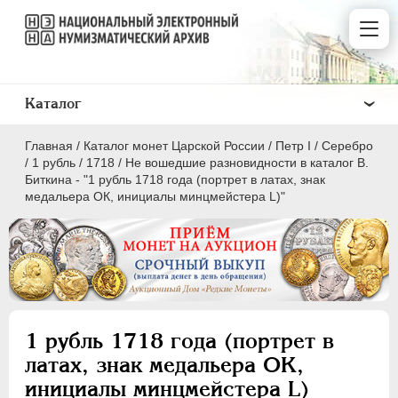
Каталог
Главная
/
Каталог монет Царской России
/
Пeтр I
/
Серебро
/
1 рубль
/
1718
/
Не вошедшие разновидности в каталог В.
Биткина - "1 рубль 1718 года (портрет в латах, знак
медальера ОК, инициалы минцмейстера L)"
ПEТР I
1699 - 1725
Золото
Серебро
1 рубль 1718 года (портрет в
1 рубль
латах, знак медальера ОК,
Полтина
инициалы минцмейстера L)