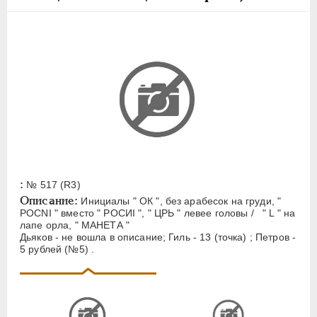
Полуполтинник
Гривенник
Гривна
10 денег
5 копеек
Алтын(ник)
1 копейка
Медь
Пробные
:
№ 517 (R3)
Для Речи Посполитой
Описание:
Инициалы " ОК ", без арабесок на груди, "
Монетовидные жетоны
РОСNI " вместо " РОСИI ", " ЦРЬ " левее головы / " L " на
лапе орла, " МАНЕТА "
Дьяков - не вошла в описание; Гиль - 13 (точка) ; Петров -
ЕКАТЕРИНА I
1725-1727
5 рублей (№5) .
ПЕТР II
1727-1729
АННА ИОАННОВНА
1730-1740
ИОАНН АНТОНОВИЧ
1740-1741