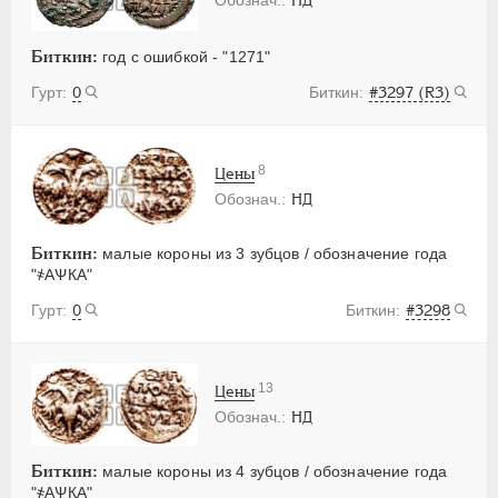
Биткин:
год с ошибкой - "1271"
0
#3297 (R3)
8
Цены
НД
Биткин:
малые короны из 3 зубцов / обозначение года
"҂АѰКА"
0
#3298
13
Цены
НД
Биткин:
малые короны из 4 зубцов / обозначение года
"҂АѰКА"