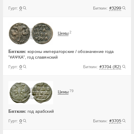
0
#3299
2
Цены
Биткин:
короны императорские / обозначение года
"҂АѰКА", год славянский
0
#3704 (R2)
79
Цены
Биткин:
год арабский
0
#3705