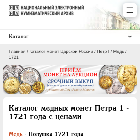
Каталог
Главная
/
Каталог монет Царской России
/
Пeтр I
/
Медь
/
1721
ПEТР I
1699 - 1725
ЕКАТЕРИНА I
1725-1727
Каталог медных монет Петра 1 -
ПЕТР II
1727-1729
1721 года с ценами
АННА ИОАННОВНА
1730-1740
ИОАНН АНТОНОВИЧ
1740-1741
Медь
- Полушка 1721 года
ЕЛИЗАВЕТА
1741-1762