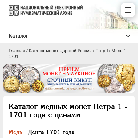
Каталог
Главная
/
Каталог монет Царской России
/
Пeтр I
/
Медь
/
1701
ПEТР I
1699 - 1725
ЕКАТЕРИНА I
1725-1727
Каталог медных монет Петра 1 -
ПЕТР II
1727-1729
1701 года с ценами
АННА ИОАННОВНА
1730-1740
ИОАНН АНТОНОВИЧ
1740-1741
Медь
- Денга 1701 года
ЕЛИЗАВЕТА
1741-1762