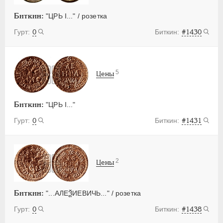
Биткин:
"ЦРЬ I..." / розетка
0
#1430
5
Цены
Биткин:
"ЦРЬ I..."
0
#1431
2
Цены
Биткин:
"...АЛЕѮИЕВИЧЬ..." / розетка
0
#1438