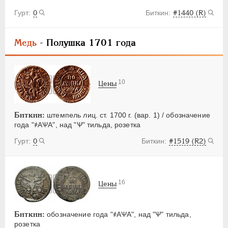
0
#1440 (R)
Медь
- Полушка 1701 года
10
Цены
Биткин:
штемпель лиц. ст. 1700 г. (вар. 1) / обозначение
года "҂АѰА", над "Ѱ" тильда, розетка
0
#1519 (R2)
16
Цены
Биткин:
обозначение года "҂АѰА", над "Ѱ" тильда,
розетка