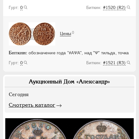
0
#1520 (R2)
0
Цены
Биткин:
обозначение года "҂АѰА", над "Ѱ" тильда, точка
0
#1521 (R3)
Аукционный Дом «Александр»
Сегодня
Смотреть каталог