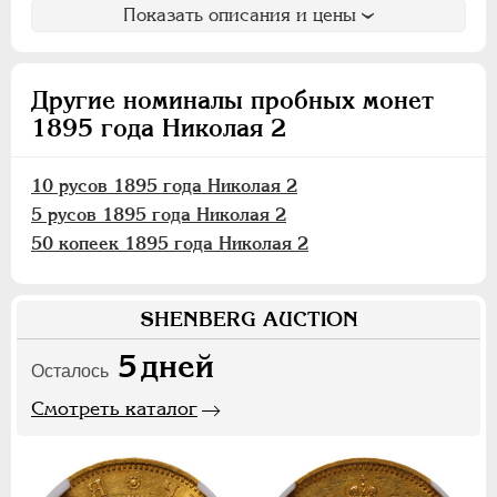
15 рублей
Показать описания и цены
10 рублей
5 рублей
Другие номиналы пробных монет
1 рубль
1895 года Николая 2
50 копеек
25 копеек
10 русов 1895 года Николая 2
20 копеек
5 русов 1895 года Николая 2
15 копеек
50 копеек 1895 года Николая 2
10 копеек
5 копеек
3 копейки
SHENBERG AUCTION
2 копейки
5
дней
Осталось
1 копейка
Смотреть каталог
1/2 копейки
1/4 копейки
Памятные и донативные