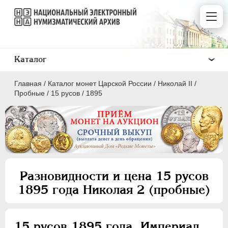
Каталог
Главная
/
Каталог монет Царской России
/
Николай II
/
Пробные
/
15 русов
/
1895
ПEТР I
1699 - 1725
ЕКАТЕРИНА I
1725-1727
Разновидности и цена 15 русов
ПЕТР II
1727-1729
1895 года Николая 2 (пробные)
АННА ИОАННОВНА
1730-1740
ИОАНН АНТОНОВИЧ
1740-1741
ЕЛИЗАВЕТА
1741-1762
15 русов 1895 года. Империал.