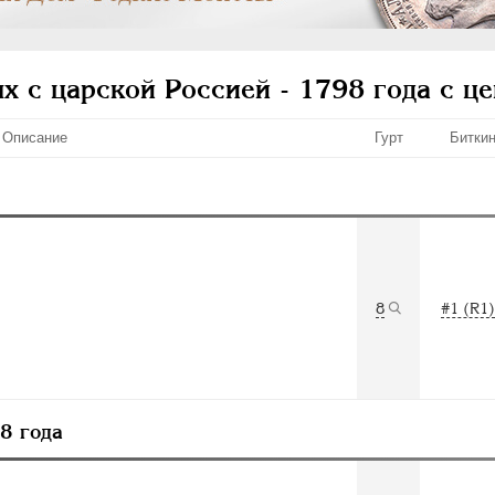
х с царской Россией - 1798 года с ц
Описание
Гурт
Битки
8
#1 (R1)
98 года