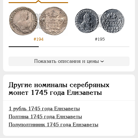
ПАВЕЛ I
1796-1801
АЛЕКСАНДР I
1801-1825
НИКОЛАЙ I
1826-1855
АЛЕКСАНДР II
1855-1881
АЛЕКСАНДР III
1881-1894
#195
#194
НИКОЛАЙ II
1894-1917
ВРЕМЕННОЕ ПРАВ.
1917-1918
ИНОСТРАННЫЕ
1768-1918
Показать описания и цены
Другие номиналы серебряных
монет 1745 года Елизаветы
1 рубль 1745 года Елизаветы
Полтина 1745 года Елизаветы
Полуполтинник 1745 года Елизаветы