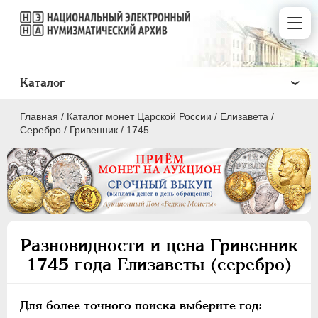
Каталог
Главная
/
Каталог монет Царской России
/
Елизавета
/
Серебро
/
Гривенник
/
1745
ПEТР I
1699 - 1725
ЕКАТЕРИНА I
1725-1727
Разновидности и цена Гривенник
ПЕТР II
1727-1729
1745 года Елизаветы (серебро)
АННА ИОАННОВНА
1730-1740
ИОАНН АНТОНОВИЧ
1740-1741
Для более точного поиска выберите год:
ЕЛИЗАВЕТА
1741-1762