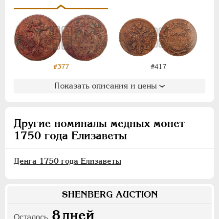
ПАВЕЛ I
1796-1801
АЛЕКСАНДР I
1801-1825
НИКОЛАЙ I
1826-1855
АЛЕКСАНДР II
1855-1881
АЛЕКСАНДР III
1881-1894
#377
#417
НИКОЛАЙ II
1894-1917
ВРЕМЕННОЕ ПРАВ.
1917-1918
Показать описания и цены
ИНОСТРАННЫЕ
1768-1918
Другие номиналы медных монет
1750 года Елизаветы
Денга 1750 года Елизаветы
SHENBERG AUCTION
8
дней
Осталось