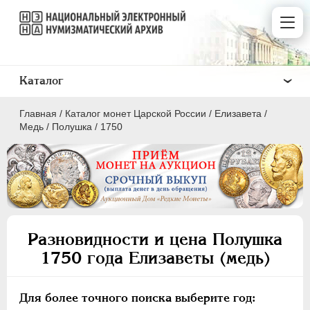
Каталог
Главная
/
Каталог монет Царской России
/
Елизавета
/
Медь
/
Полушка
/
1750
ПEТР I
1699 - 1725
ЕКАТЕРИНА I
1725-1727
Разновидности и цена Полушка
ПЕТР II
1727-1729
1750 года Елизаветы (медь)
АННА ИОАННОВНА
1730-1740
ИОАНН АНТОНОВИЧ
1740-1741
Для более точного поиска выберите год:
ЕЛИЗАВЕТА
1741-1762