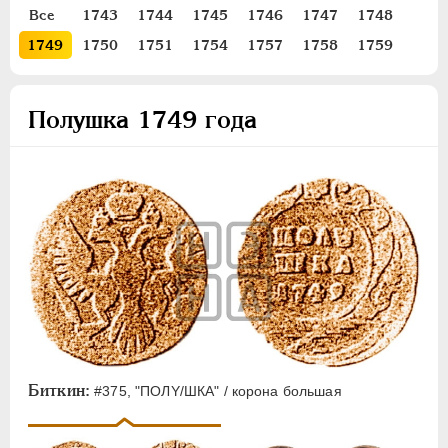
Все
1743
1744
1745
1746
1747
1748
Золото
1749
1750
1751
1754
1757
1758
1759
Серебро
Медь
Полушка 1749 года
5 копеек
2 копейки
1 копейка
Денга
Полушка
Пробные
Для Пруссии
Ливонезы
Монетовидные
Биткин:
#375, "ПОЛY/ШКА" / корона большая
ПЕТР III
1762-1762
ЕКАТЕРИНА II
1762-1796