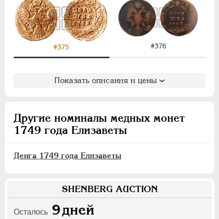
ПАВЕЛ I
1796-1801
АЛЕКСАНДР I
1801-1825
НИКОЛАЙ I
1826-1855
АЛЕКСАНДР II
1855-1881
#376
#375
АЛЕКСАНДР III
1881-1894
НИКОЛАЙ II
1894-1917
Показать описания и цены
ВРЕМЕННОЕ ПРАВ.
1917-1918
ИНОСТРАННЫЕ
1768-1918
Другие номиналы медных монет
1749 года Елизаветы
Денга 1749 года Елизаветы
SHENBERG AUCTION
9
дней
Осталось