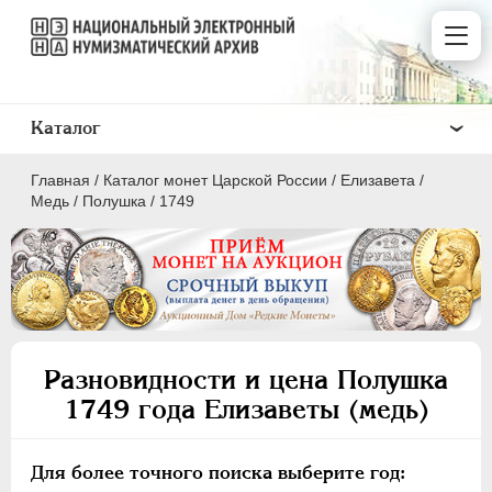
Каталог
Главная
/
Каталог монет Царской России
/
Елизавета
/
Медь
/
Полушка
/
1749
ПEТР I
1699 - 1725
ЕКАТЕРИНА I
1725-1727
Разновидности и цена Полушка
ПЕТР II
1727-1729
1749 года Елизаветы (медь)
АННА ИОАННОВНА
1730-1740
ИОАНН АНТОНОВИЧ
1740-1741
Для более точного поиска выберите год:
ЕЛИЗАВЕТА
1741-1762