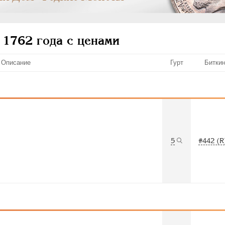
 1762 года с ценами
Описание
Гурт
Битки
5
#442 (R