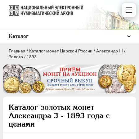
Каталог
Главная
/
Каталог монет Царской России
/
Александр III
/
Золото
/
1893
ПEТР I
1699 - 1725
ЕКАТЕРИНА I
1725-1727
Каталог золотых монет
ПЕТР II
1727-1729
Александра 3 - 1893 года с
АННА ИОАННОВНА
1730-1740
ценами
ИОАНН АНТОНОВИЧ
1740-1741
ЕЛИЗАВЕТА
1741-1762