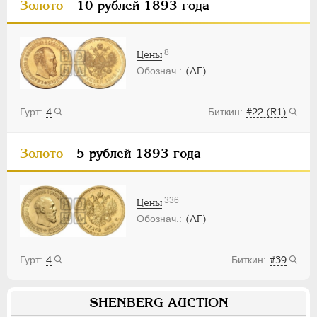
Золото
- 10 рублей 1893 года
ПЕТР III
1762-1762
ЕКАТЕРИНА II
1762-1796
ПАВЕЛ I
1796-1801
8
Цены
АЛЕКСАНДР I
1801-1825
(АГ)
НИКОЛАЙ I
1826-1855
АЛЕКСАНДР II
1855-1881
4
#22 (R1)
АЛЕКСАНДР III
1881-1894
НИКОЛАЙ II
1894-1917
Золото
- 5 рублей 1893 года
ВРЕМЕННОЕ ПРАВ.
1917-1918
ИНОСТРАННЫЕ
1768-1918
336
Цены
(АГ)
4
#39
SHENBERG AUCTION