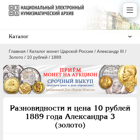
Каталог
Главная
/
Каталог монет Царской России
/
Александр III
/
Золото
/
10 рублей
/
1889
ПEТР I
1699 - 1725
ЕКАТЕРИНА I
1725-1727
Разновидности и цена 10 рублей
ПЕТР II
1727-1729
1889 года Александра 3
АННА ИОАННОВНА
1730-1740
(золото)
ИОАНН АНТОНОВИЧ
1740-1741
ЕЛИЗАВЕТА
1741-1762