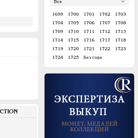
1699
1700
1701
1702
1703
1704
1705
1706
1707
1708
1709
1710
1711
1712
1713
1714
1715
1716
1717
1718
1719
1720
1721
1722
1723
1724
1725
Без года
CTION