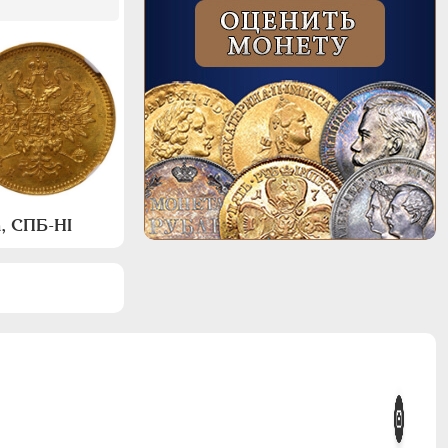
, СПБ-НI