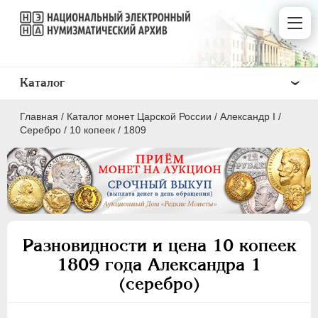
Каталог
Главная
/
Каталог монет Царской России
/
Александр I
/
Серебро
/
10 копеек
/
1809
ПEТР I
1699 - 1725
ЕКАТЕРИНА I
1725-1727
Разновидности и цена 10 копеек
ПЕТР II
1727-1729
1809 года Александра 1
АННА ИОАННОВНА
1730-1740
(серебро)
ИОАНН АНТОНОВИЧ
1740-1741
ЕЛИЗАВЕТА
1741-1762