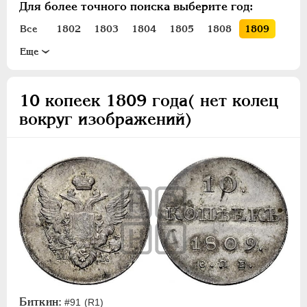
Для более точного поиска выберите год:
ПЕТР III
1762-1762
ЕКАТЕРИНА II
1762-1796
Все
1802
1803
1804
1805
1808
1809
ПАВЕЛ I
1796-1801
1810
1811
1812
1813
1814
1815
1816
Eще
АЛЕКСАНДР I
1801-1825
1817
1818
1819
1820
1821
1822
1823
Золото
1824
1825
10 копеек 1809 года( нет колец
Серебро
вокруг изображений)
1 рубль
Полтина
Полуполтинник
20 копеек
10 копеек
5 копеек
Медь
Пробные и новодельные
Для Грузии
Биткин:
#91 (R1)