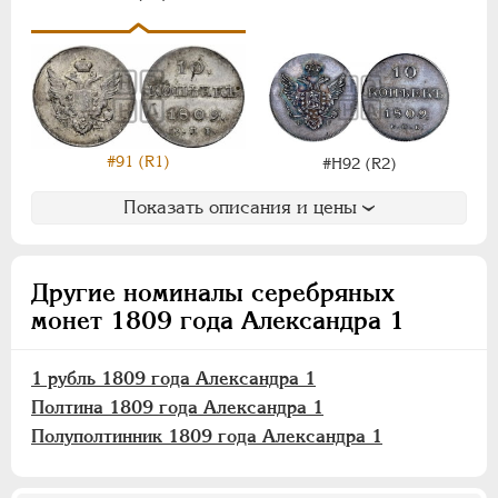
Для Польши
Монетовидные
НИКОЛАЙ I
1826-1855
АЛЕКСАНДР II
1855-1881
АЛЕКСАНДР III
1881-1894
#91 (R1)
#Н92 (R2)
НИКОЛАЙ II
1894-1917
Показать описания и цены
ВРЕМЕННОЕ ПРАВ.
1917-1918
ИНОСТРАННЫЕ
1768-1918
Другие номиналы серебряных
монет 1809 года Александра 1
1 рубль 1809 года Александра 1
Полтина 1809 года Александра 1
Полуполтинник 1809 года Александра 1