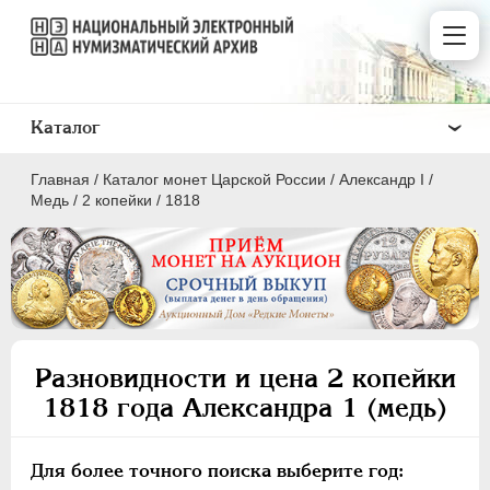
Каталог
Главная
/
Каталог монет Царской России
/
Александр I
/
Медь
/
2 копейки
/
1818
ПEТР I
1699 - 1725
ЕКАТЕРИНА I
1725-1727
Разновидности и цена 2 копейки
ПЕТР II
1727-1729
1818 года Александра 1 (медь)
АННА ИОАННОВНА
1730-1740
ИОАНН АНТОНОВИЧ
1740-1741
Для более точного поиска выберите год:
ЕЛИЗАВЕТА
1741-1762