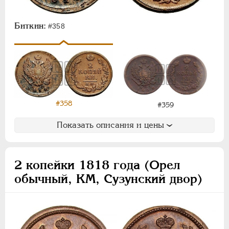
Монетовидные
Биткин:
#358
НИКОЛАЙ I
1826-1855
АЛЕКСАНДР II
1855-1881
АЛЕКСАНДР III
1881-1894
НИКОЛАЙ II
1894-1917
ВРЕМЕННОЕ ПРАВ.
1917-1918
ИНОСТРАННЫЕ
1768-1918
#358
#359
Показать описания и цены
2 копейки 1818 года (Орел
обычный, КМ, Сузунский двор)