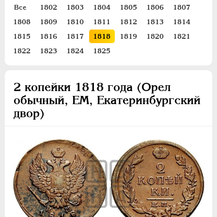
ПЕТР III
1762-1762
Все
1802
1803
1804
1805
1806
1807
ЕКАТЕРИНА II
1762-1796
1808
1809
1810
1811
1812
1813
1814
ПАВЕЛ I
1796-1801
1815
1816
1817
1818
1819
1820
1821
АЛЕКСАНДР I
1801-1825
1822
1823
1824
1825
Золото
Серебро
2 копейки 1818 года (Орел
Медь
обычный, ЕМ, Екатеринбургский
двор)
5 копеек
2 копейки
1 копейка
Деньга
Полушка
Пробные и новодельные
Для Грузии
Для Польши