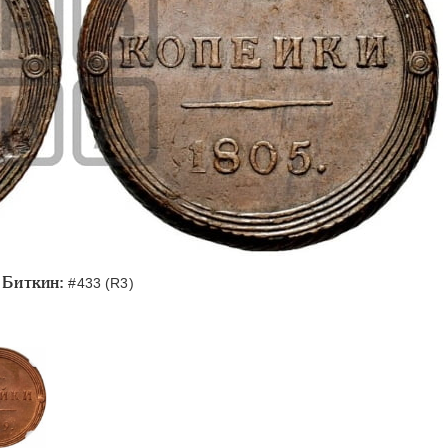
Биткин:
#433 (R3)