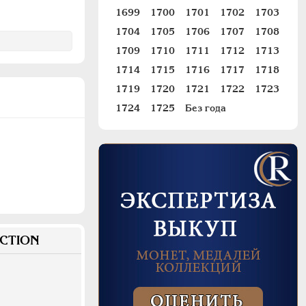
1699
1700
1701
1702
1703
1704
1705
1706
1707
1708
1709
1710
1711
1712
1713
1714
1715
1716
1717
1718
1719
1720
1721
1722
1723
1724
1725
Без года
CTION