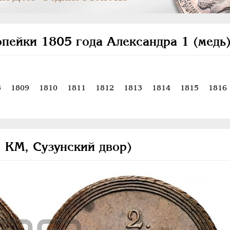
опейки 1805 года Александра 1 (медь
8
1809
1810
1811
1812
1813
1814
1815
1816
, КМ, Сузунский двор)