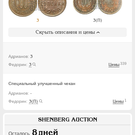
3
3(П)
Скрыть описания и цены
3
339
3
Цены
Специальный улучшенный чекан
-
1
3(П)
Цены
SHENBERG AUCTION
8
дней
Осталось