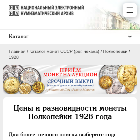
Каталог
Главная
/
Каталог монет СССР (рег. чекана)
/
Полкопейки
/
1928
ПОЛКОПЕЙКИ
1 КОПЕЙКА
Цены и разновидности монеты
2 КОПЕЙКИ
Полкопейки 1928 года
3 КОПЕЙКИ
5 КОПЕЕК
Для более точного поиска выберите год:
10 КОПЕЕК