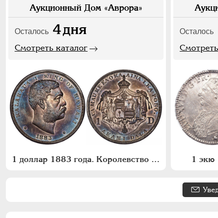
Аукционный Дом «Аврора»
Аукц
4
дня
Осталось
Осталось
Смотреть каталог
Смотреть
1 доллар 1883 года. Королевство Гавайи
1 экю 
Уве