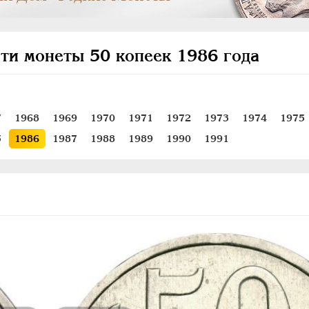
ти монеты 50 копеек 1986 года
7
1968
1969
1970
1971
1972
1973
1974
1975
5
1986
1987
1988
1989
1990
1991