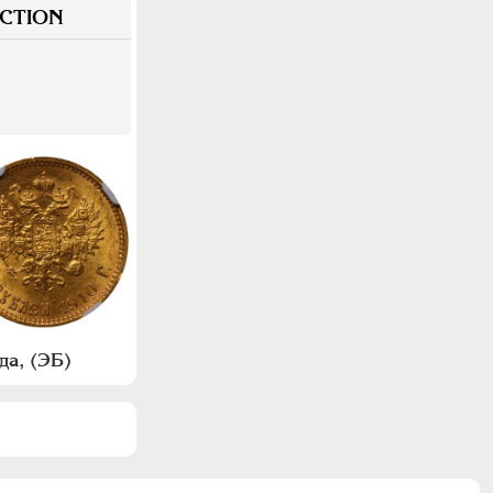
CTION
да, (ЭБ)