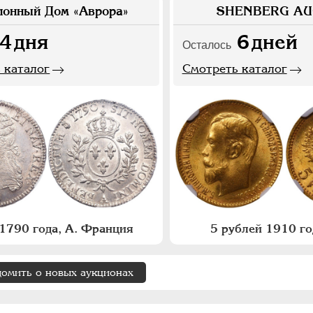
ионный Дом «Аврора»
SHENBERG AU
4
дня
6
дней
Осталось
 каталог
Смотреть каталог
1790 года, А. Франция
5 рублей 1910 го
домить о новых аукционах