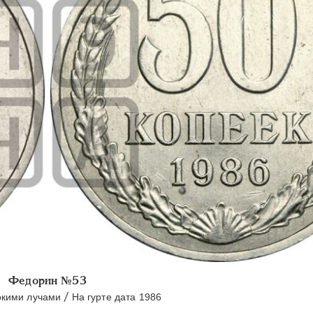
Федорин №53
/
окими лучами
На гурте дата 1986