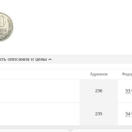
ть описания и цены
Адрианов
Федо
236
53
235
54