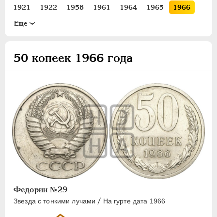
15 КОПЕЕК
1921
1922
1958
1961
1964
1965
1966
20 КОПЕЕК
1967
1968
1969
1970
1971
1972
1973
Eще
50 КОПЕЕК
1974
1975
1976
1977
1978
1979
1980
ПОЛТИННИК
1981
1982
1983
1984
1985
1986
1987
50 копеек 1966 года
1 РУБЛЬ
1988
1989
1990
1991
2 РУБЛЯ
3 РУБЛЯ
5 РУБЛЕЙ
10 РУБЛЕЙ
ЧЕРВОНЕЦ
Федорин №29
/
Звезда с тонкими лучами
На гурте дата 1966