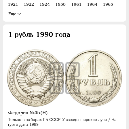
15 КОПЕЕК
1921
1922
1924
1958
1961
1964
1965
20 КОПЕЕК
1966
1967
1968
1969
1970
1971
1972
Eще
50 КОПЕЕК
1973
1974
1975
1976
1977
1978
1979
ПОЛТИННИК
1980
1981
1982
1983
1984
1985
1986
1 рубль 1990 года
1 РУБЛЬ
1987
1988
1989
1990
1991
2 РУБЛЯ
3 РУБЛЯ
5 РУБЛЕЙ
10 РУБЛЕЙ
ЧЕРВОНЕЦ
Федорин №45(Н)
/
Только в наборах ГБ СССР. У звезды широкие лучи
На
гурте дата 1989