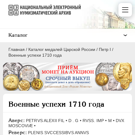
Каталог
Главная
/
Каталог медалей Царской России
/
Пeтр I
/
Военные успехи 1710 года
ВСЕ
ПEТР I
1699-1725
Военные успехи 1710 года
Латинская надпись
A
C
D
E
F
G
H
I
L
Аверс:
PETRVS ALEXII FIL • D . G • RVSS. IMP • М • DVX
MOSCOVIÆ •
M
N
O
P
Q
R
S
T
V
Реверс:
PLENIS SVCCESSIBVS ANNVS