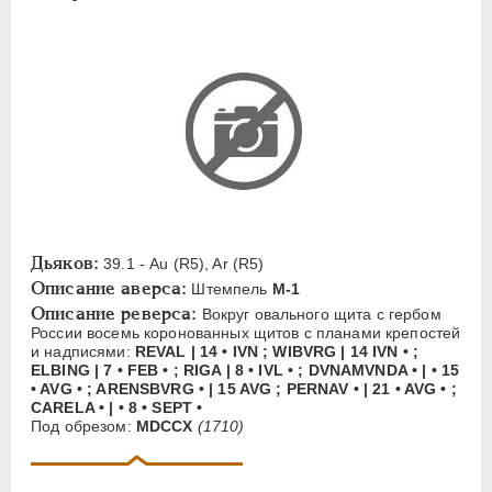
W
Русская надпись
А
Б
В
Д
Е
З
К
М
Н
П
С
Х
Ц
Я
ЕКАТЕРИНА I
1725-1727
ПЕТР II
1727-1729
АННА ИОАННОВНА
1730-1740
Дьяков:
39.1 - Au (R5), Ar (R5)
Описание аверса:
Штемпель
М-1
ИОАНН АНТОНОВИЧ
1740-1741
Описание реверса:
Вокруг овального щита с гербом
ЕЛИЗАВЕТА
1741-1762
России восемь коронованных щитов с планами крепостей
ПЕТР III
1762-1762
и надписями:
REVAL | 14 • IVN ; WIBVRG | 14 IVN • ;
ELBING | 7 • FEB • ; RIGA | 8 • IVL • ; DVNAMVNDA • | • 15
ЕКАТЕРИНА II
1762-1796
• AVG • ; ARENSBVRG • | 15 AVG ; PERNAV • | 21 • AVG • ;
CARELA • | • 8 • SEPT •
ПАВЕЛ I
1796-1801
Под обрезом:
MDCCX
(1710)
АЛЕКСАНДР I
1801-1825
НИКОЛАЙ I
1826-1855