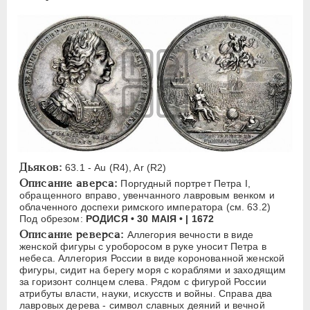
W
Русская надпись
А
Б
В
Д
Е
З
К
М
Н
П
С
Х
Ц
Я
ЕКАТЕРИНА I
1725-1727
ПЕТР II
1727-1729
АННА ИОАННОВНА
1730-1740
Дьяков:
63.1 - Au (R4), Ar (R2)
ИОАНН АНТОНОВИЧ
1740-1741
Описание аверса:
Поргудный портрет Петра I,
обращенного вправо, увенчанного лавровым венком и
ЕЛИЗАВЕТА
1741-1762
облаченного доспехи римского императора (см. 63.2)
Под обрезом:
РОДИСЯ • 30 МАIЯ • | 1672
ПЕТР III
1762-1762
Описание реверса:
Аллегория вечности в виде
ЕКАТЕРИНА II
1762-1796
женской фигуры с уроборосом в руке уносит Петра в
небеса. Аллегория России в виде коронованной женской
ПАВЕЛ I
1796-1801
фигуры, сидит на берегу моря с кораблями и заходящим
АЛЕКСАНДР I
1801-1825
за горизонт солнцем слева. Рядом с фигурой России
атрибуты власти, науки, искусств и войны. Справа два
НИКОЛАЙ I
1826-1855
лавровых дерева - символ славных деяний и вечной