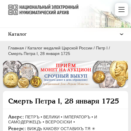
Каталог
Главная
/
Каталог медалей Царской России
/
Пeтр I
/
Смерть Петра I, 28 января 1725
ВСЕ
ПEТР I
1699-1725
Смерть Петра I, 28 января 1725
Латинская надпись
A
C
D
E
F
G
H
I
L
Аверс:
ПЕТРЪ • ВЕЛИКИ • IМПЕРАТОРЪ • И
САМОДЕРЖЕЦЪ • ВСЕРОСIСКИ •
M
N
O
P
Q
R
S
T
V
Реверс:
ВИЖДЬ КАКОВУ ОСТАВИХЪ ТЯ ✳