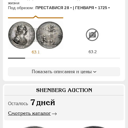
жизни
АЛЕКСАНДР II
1855-1881
Под обрезом:
ПРЕСТАВИСЯ 28 • | ГЕНВАРЯ • 1725 •
АЛЕКСАНДР III
1881-1894
НИКОЛАЙ II
1894-1917
СЕРИИ МЕДАЛЕЙ
1600-1881
63.2
63.1
Показать описания и цены
SHENBERG AUCTION
7
дней
Осталось
Смотреть каталог