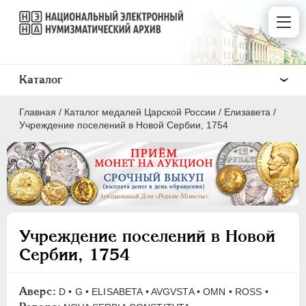
Каталог
Главная
/
Каталог медалей Царской России
/
Елизавета
/
Учреждение поселений в Новой Сербии, 1754
ВСЕ
ПEТР I
1699-1725
Учреждение поселений в Новой
ЕКАТЕРИНА I
1725-1727
Сербии, 1754
ПЕТР II
1727-1729
АННА ИОАННОВНА
1730-1740
Аверс:
D • G • ELISABETA • AVGVSTA • OMN • ROSS •
ИОАНН АНТОНОВИЧ
1740-1741