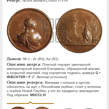
Реверс:
NOVA SERBIA CONSTITVTA
ЕЛИЗАВЕТА
1741-1762
Латинская надпись
A
B
C
D
E
F
I
J
L
N
P
Q
R
S
T
U
Русская надпись
Б
В
Е
Н
П
Дьяков:
98.1 - Ar (R3), Ae (R1)
ПЕТР III
1762-1762
Описание аверса:
Поясной портрет увенчанной
императорской короной Елизаветы, обращенной вправо
ЕКАТЕРИНА II
1762-1796
и покрытой мантией, под портретом подпись гравера
G •
WÆCHTER • F
(Г. Вехтер исполнил)
ПАВЕЛ I
1796-1801
Описание реверса:
Минерва с копьем и щитом,
АЛЕКСАНДР I
1801-1825
облокотясь на щит с Российским гербом, стоит у колонны
с гербом Новой Сербии, у ног ее предметы земледелия
НИКОЛАЙ I
1826-1855
Под обрезом:
MDCCLIV
АЛЕКСАНДР II
1855-1881
АЛЕКСАНДР III
1881-1894