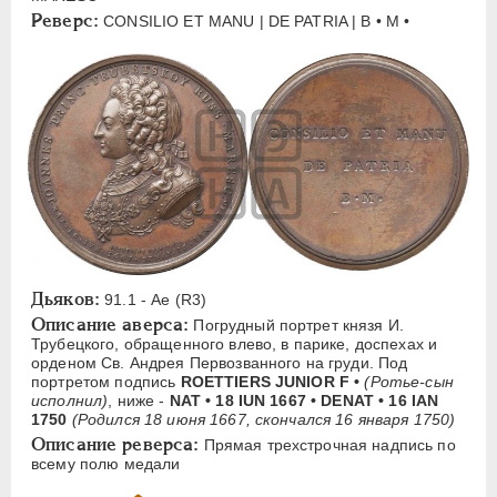
ЕЛИЗАВЕТА
1741-1762
Реверс:
CONSILIO ЕТ MANU | DE PATRIA | В • М •
Латинская надпись
A
B
C
D
E
F
I
J
L
N
P
Q
R
S
T
U
Русская надпись
Б
В
Е
Н
П
ПЕТР III
1762-1762
Дьяков:
91.1 - Ae (R3)
ЕКАТЕРИНА II
1762-1796
Описание аверса:
Погрудный портрет князя И.
Трубецкого, обращенного влево, в парике, доспехах и
ПАВЕЛ I
1796-1801
орденом Св. Андрея Первозванного на груди. Под
портретом подпись
ROETTIERS JUNIOR F •
(Ротье-сын
АЛЕКСАНДР I
1801-1825
исполнил)
, ниже -
NAT • 18 IUN 1667 • DENAT • 16 IAN
НИКОЛАЙ I
1826-1855
1750
(Родился 18 июня 1667, скончался 16 января 1750)
Описание реверса:
Прямая трехстрочная надпись по
АЛЕКСАНДР II
1855-1881
всему полю медали
АЛЕКСАНДР III
1881-1894