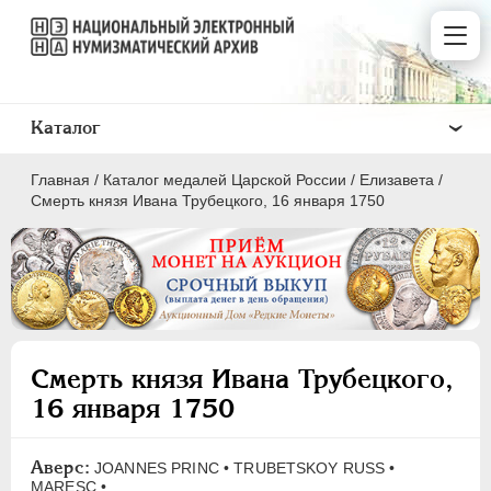
Каталог
Главная
/
Каталог медалей Царской России
/
Елизавета
/
Смерть князя Ивана Трубецкого, 16 января 1750
ВСЕ
ПEТР I
1699-1725
Смерть князя Ивана Трубецкого,
ЕКАТЕРИНА I
1725-1727
16 января 1750
ПЕТР II
1727-1729
АННА ИОАННОВНА
1730-1740
Аверс:
JOANNES PRINC • TRUBETSKOY RUSS •
ИОАНН АНТОНОВИЧ
1740-1741
MARESC •