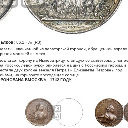
ьяков:
86.1 - Ar (R3)
аветы I увенчанной императорской короной, обращенной вправо
крытой мантией из меха
возлагает корону на Императрицу, стоящую со скипетром, у ног е
 Россию, левой рукой опирается на щит с Российским гербом, в
стале двух колонн вензеля Петра I и Елизаветы Петровны под
онами, на горизонте восходящее солнце
РОНОВАНА ВМОСКВѢ | 1742 ГОДУ