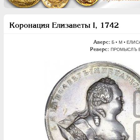
Коронация Елизаветы I, 1742
Аверс:
Б • М • ЕЛИС
Реверс:
ПРОМЫСЛЪ Б