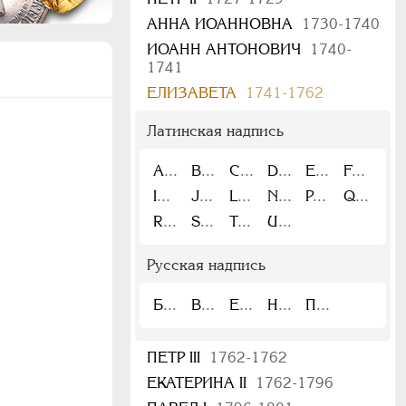
АННА ИОАННОВНА
1730-1740
ИОАНН АНТОНОВИЧ
1740-
1741
ЕЛИЗАВЕТА
1741-1762
Латинская надпись
A
B
C
D
E
F
I
J
L
N
P
Q
R
S
T
U
Русская надпись
Б
В
Е
Н
П
ПЕТР III
1762-1762
ЕКАТЕРИНА II
1762-1796