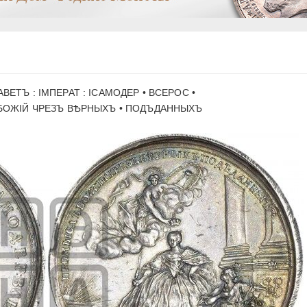
АВЕТЪ : IМПЕРАТ : IСАМОДЕР • ВСЕРОС •
ОЖIЙ ЧРЕЗЪ ВѢРНЫХЪ • ПОДЪДАННЫХЪ