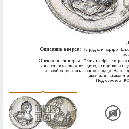
Д
Описание аверса:
Погрудный портрет Елиз
по
Описание реверса:
Гений в образе отрока 
коленоприклонная женщина, олицетворяющая
правой держит пылающее сердце. На пьеде
императорскими кор
Под обрезом:
КО