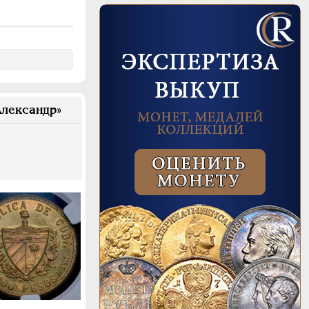
86.5
лександр»