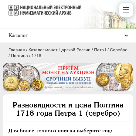
Каталог
Главная
/
Каталог монет Царской России
/
Пeтр I
/
Серебро
/
Полтина
/
1718
ПEТР I
1699 - 1725
Золото
Разновидности и цена Полтина
Серебро
1718 года Петра 1 (серебро)
1 рубль
Полтина
Для более точного поиска выберите год: