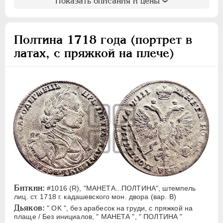
Показать описания и цены
Полтина 1718 года (портрет в
латах, с пряжкой на плече)
Биткин:
#1016 (R), "МАНЕТА...ПОЛТИНА", штемпель
лиц. ст. 1718 г. кадашевского мон. двора (вар. В)
Дьяков:
" OK ", без арабесок на груди, с пряжкой на
плаще / Без инициалов, " МАНЕТА ", " ПОЛТИНА "