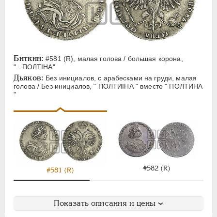
ЕЛИЗАВЕТА
1741-1762
ПЕТР III
1762-1762
ЕКАТЕРИНА II
1762-1796
ПАВЕЛ I
1796-1801
АЛЕКСАНДР I
1801-1825
Биткин:
#581 (R), малая голова / большая корона,
"...ПОЛТIНА"
НИКОЛАЙ I
1826-1855
Дьяков:
Без инициалов, с арабесками на груди, малая
АЛЕКСАНДР II
1855-1881
голова / Без инициалов, " ПОЛТИIНА " вместо " ПОЛТИНА
"
АЛЕКСАНДР III
1881-1894
НИКОЛАЙ II
1894-1917
ВРЕМЕННОЕ ПРАВ.
1917-1918
ИНОСТРАННЫЕ
1768-1918
#582 (R)
#581 (R)
Показать описания и цены