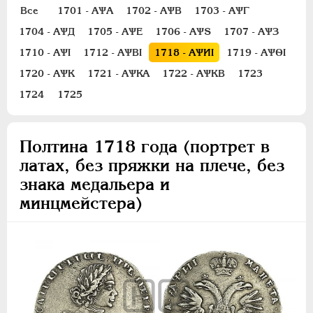
Полуполтинник
Все
1701 - АѰА
1702 - АѰВ
1703 - АѰГ
Гривенник
1704 - АѰД
1705 - АѰЕ
1706 - АѰS
1707 - АѰЗ
Гривна
1710 - АѰI
1712 - АѰВI
1718 - АѰИI
1719 - АѰѲI
10 денег
1720 - АѰК
1721 - АѰКА
1722 - АѰКВ
1723
5 копеек
1724
1725
Алтын(ник)
1 копейка
Полтина 1718 года (портрет в
Медь
латах, без пряжки на плече, без
Пробные
знака медальера и
Для Речи Посполитой
минцмейстера)
Монетовидные жетоны
ЕКАТЕРИНА I
1725-1727
ПЕТР II
1727-1729
АННА ИОАННОВНА
1730-1740
ИОАНН АНТОНОВИЧ
1740-1741