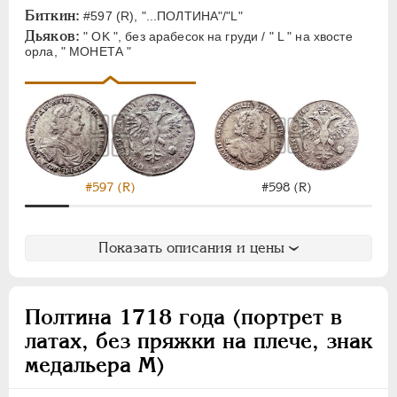
Биткин:
#597 (R), "...ПОЛТИНА"/"L"
Дьяков:
" OK ", без арабесок на груди / " L " на хвосте
орла, " МОНЕТА "
#597 (R)
#598 (R)
Показать описания и цены
Полтина 1718 года (портрет в
латах, без пряжки на плече, знак
медальера М)