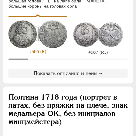
большая голова / " L " на лапе орла, " МАНЕТА ",
большие короны на головах орла
#586 (R)
#587 (R1)
Показать описания и цены
Полтина 1718 года (портрет в
латах, без пряжки на плече, знак
медальера ОК, без инициалов
минцмейстера)