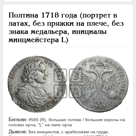
Полтина 1718 года (портрет в
латах, без пряжки на плече, без
знака медальера, инициалы
минцмейстера L)
Биткин:
#586 (R), большая голова / большие короны на
головах орла, "L" на лапе орла
Дьяков:
Без инициалов, с арабесками на груди,