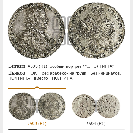
Биткин:
#593 (R1), особый портрет / "...ПОЛТИIНА"
Дьяков:
" OK ", без арабесок на груди / Без инициалов, "
ПОЛТИIНА " вместо " ПОЛТИНА "
#593 (R1)
#594 (R1)