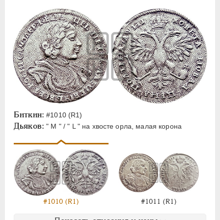
Биткин:
#1010 (R1)
Дьяков:
" М " / " L " на хвосте орла, малая корона
#1010 (R1)
#1011 (R1)