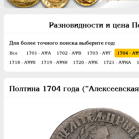
Разновидности и цена П
Для более точного поиска выберите год:
Все
1701 - АѰА
1702 - АѰВ
1703 - АѰГ
1704 - А
1718 - АѰИI
1719 - АѰѲI
1720 - АѰК
1721 - АѰКА
Полтина 1704 года (”Алексеевская