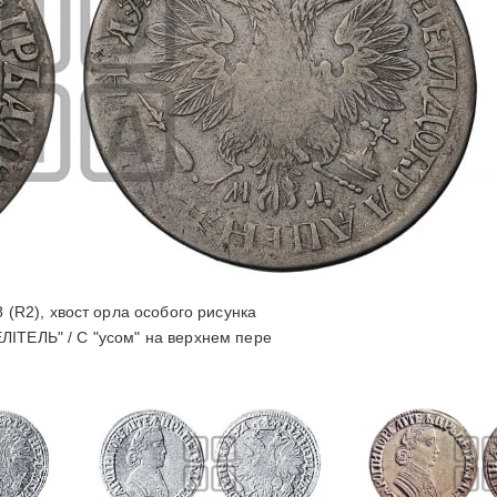
 (R2), хвост орла особого рисунка
ITЕЛЬ" / С "усом" на верхнем пере