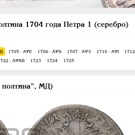
олтина 1704 года Петра 1 (серебро)
ѰД
1705 - АѰЕ
1706 - АѰS
1707 - АѰЗ
1710 - АѰI
1712
1722 - АѰКВ
1723
1724
1725
 полтина”, МД)