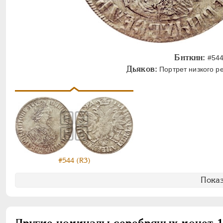
Биткин:
#544
Дьяков:
Портрет низкого ре
#544 (R3)
Показ