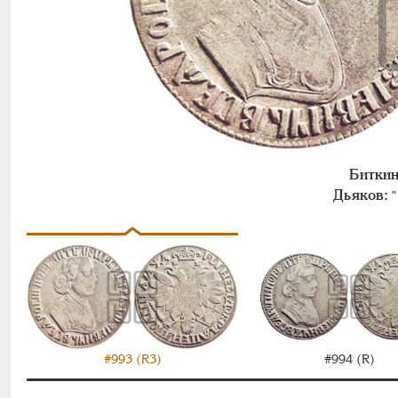
Биткин
Дьяков:
"
#993 (R3)
#994 (R)