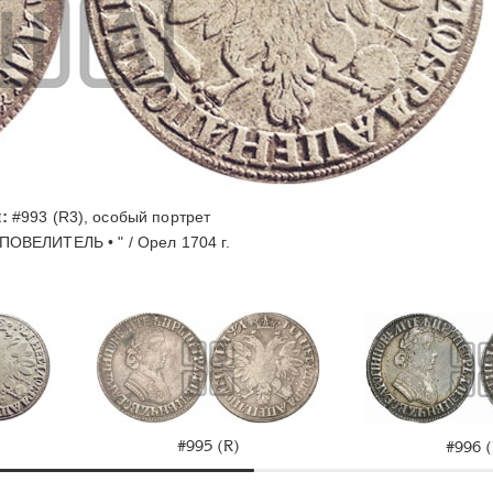
:
#993 (R3), особый портрет
ПОВЕЛИTЕЛЬ • " / Орел 1704 г.
#995 (R)
#996 (