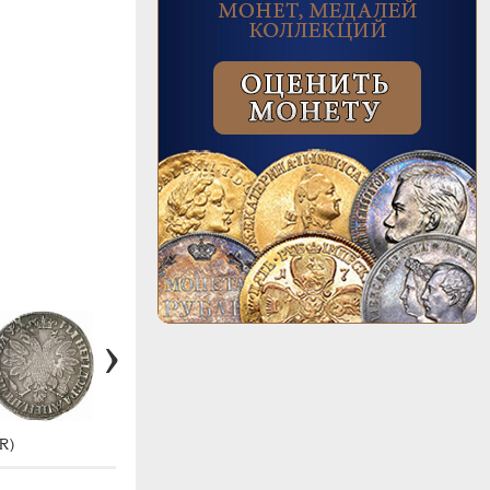
#997 (R2)
#
R)