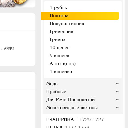
1 рубль
Полтина
Полуполтинник
Гривенник
Гривна
10 денег
 - АѰВI
5 копеек
Алтын(ник)
1 копейка
Медь
Пробные
Для Речи Посполитой
Монетовидные жетоны
ЕКАТЕРИНА I
1725-1727
ПЕТР II
1727-1729