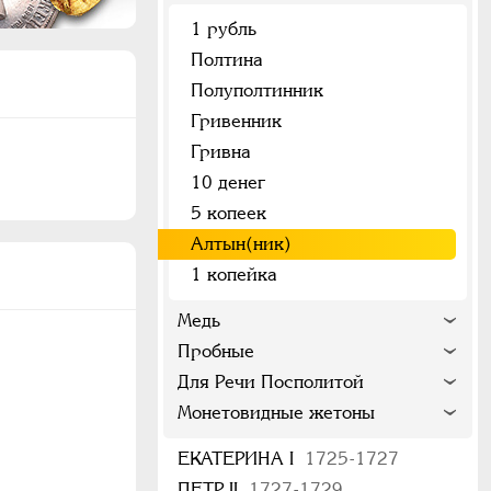
1 рубль
Полтина
Полуполтинник
Гривенник
Гривна
10 денег
5 копеек
Алтын(ник)
1 копейка
Медь
Пробные
Для Речи Посполитой
Монетовидные жетоны
ЕКАТЕРИНА I
1725-1727
ПЕТР II
1727-1729