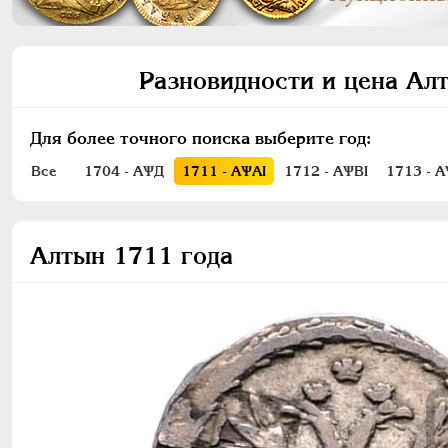
Разновидности и цена Алт
Для более точного поиска выберите год:
Все
1704 - АѰД
1711 - АѰАI
1712 - АѰВI
1713 - А
Алтын 1711 года