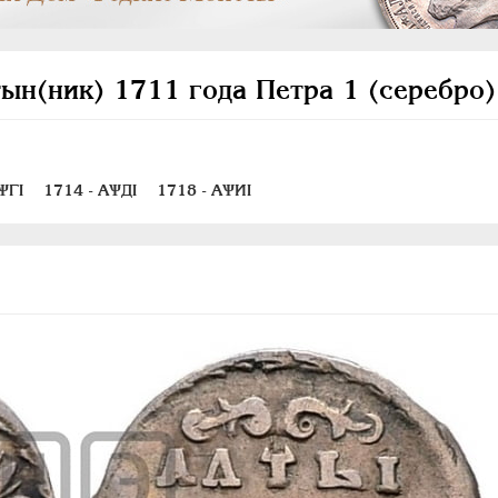
ын(ник) 1711 года Петра 1 (серебро)
ѰГI
1714 - АѰДI
1718 - АѰИI