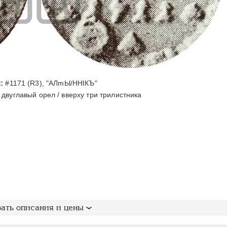
:
#1171 (R3), "АЛmЫ/ННIКЪ"
двуглавый орел / вверху три трилистника
ать описания и цены