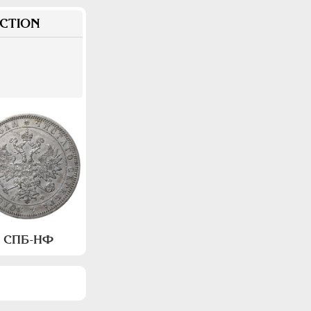
CTION
а, СПБ-НФ