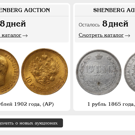
ENBERG AUCTION
SHENBERG AU
8
дней
8
дней
Осталось
 каталог
Смотреть каталог
ублей 1902 года, (АР)
1 рубль 1865 год
домить о новых аукционах