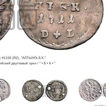
:
#1166 (R2), "АЛТЫ/НЪ.Б.К."
йский двуглавый орел / " • Б • К • "