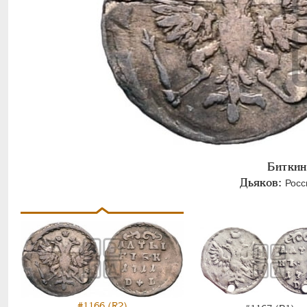
Биткин
Дьяков:
Росси
#1166 (R2)