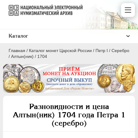
Каталог
Главная
/
Каталог монет Царской России
/
Пeтр I
/
Серебро
/
Алтын(ник)
/
1704
ПEТР I
1699 - 1725
Золото
Разновидности и цена
Серебро
Алтын(ник) 1704 года Петра 1
(серебро)
1 рубль
Полтина