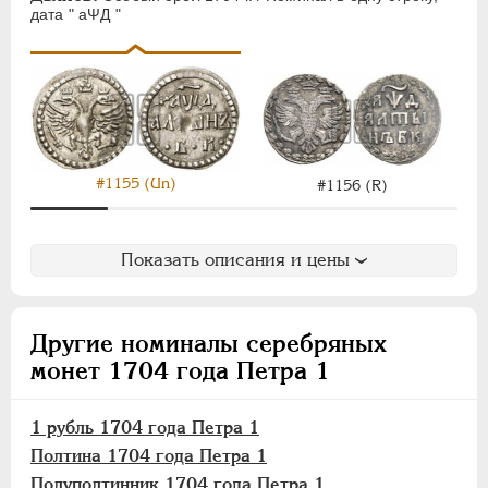
ЕЛИЗАВЕТА
1741-1762
дата " аΨД "
ПЕТР III
1762-1762
ЕКАТЕРИНА II
1762-1796
ПАВЕЛ I
1796-1801
АЛЕКСАНДР I
1801-1825
НИКОЛАЙ I
1826-1855
АЛЕКСАНДР II
1855-1881
#1155 (Un)
#1156 (R)
АЛЕКСАНДР III
1881-1894
НИКОЛАЙ II
1894-1917
Показать описания и цены
ВРЕМЕННОЕ ПРАВ.
1917-1918
ИНОСТРАННЫЕ
1768-1918
Другие номиналы серебряных
монет 1704 года Петра 1
1 рубль 1704 года Петра 1
Полтина 1704 года Петра 1
Полуполтинник 1704 года Петра 1