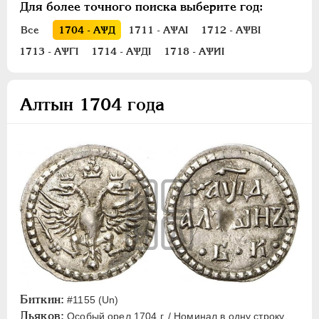
Полуполтинник
Для более точного поиска выберите год:
Гривенник
Все
1704 - АѰД
1711 - АѰАI
1712 - АѰВI
Гривна
1713 - АѰГI
1714 - АѰДI
1718 - АѰИI
10 денег
5 копеек
Алтын 1704 года
Алтын(ник)
1 копейка
Медь
Пробные
Для Речи Посполитой
Монетовидные жетоны
ЕКАТЕРИНА I
1725-1727
ПЕТР II
1727-1729
АННА ИОАННОВНА
1730-1740
Биткин:
ИОАНН АНТОНОВИЧ
1740-1741
#1155 (Un)
Дьяков:
Особый орел 1704 г. / Номинал в одну строку,