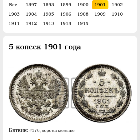
ПЕТР III
1762-1762
Все
1897
1898
1899
1900
1901
1902
ЕКАТЕРИНА II
1762-1796
1903
1904
1905
1906
1908
1909
1910
ПАВЕЛ I
1796-1801
1911
1912
1913
1914
1915
АЛЕКСАНДР I
1801-1825
НИКОЛАЙ I
1826-1855
5 копеек 1901 года
АЛЕКСАНДР II
1855-1881
АЛЕКСАНДР III
1881-1894
НИКОЛАЙ II
1894-1917
Золото
Серебро
1 рубль
50 копеек
25 копеек
20 копеек
Биткин:
#176, корона меньше
15 копеек