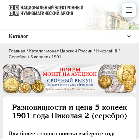
Каталог
Главная
/
Каталог монет Царской России
/
Николай II
/
Серебро
/
5 копеек
/
1901
ПEТР I
1699 - 1725
ЕКАТЕРИНА I
1725-1727
Разновидности и цена 5 копеек
ПЕТР II
1727-1729
1901 года Николая 2 (серебро)
АННА ИОАННОВНА
1730-1740
ИОАНН АНТОНОВИЧ
1740-1741
Для более точного поиска выберите год:
ЕЛИЗАВЕТА
1741-1762