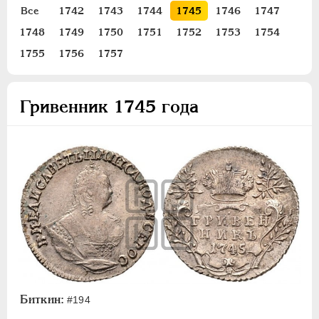
Все
1742
1743
1744
1745
1746
1747
Золото
1748
1749
1750
1751
1752
1753
1754
Серебро
1755
1756
1757
1 рубль
Полтина
Гривенник 1745 года
Полуполтинник
Гривенник
5 копеек
Медь
Пробные
Для Пруссии
Ливонезы
Монетовидные
ПЕТР III
1762-1762
ЕКАТЕРИНА II
1762-1796
Биткин:
#194