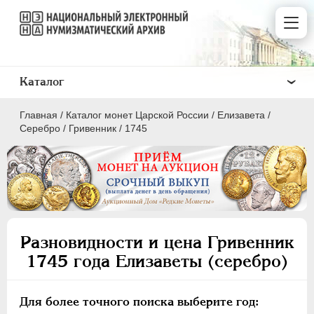
Каталог
Главная
/
Каталог монет Царской России
/
Елизавета
/
Серебро
/
Гривенник
/
1745
ПEТР I
1699 - 1725
ЕКАТЕРИНА I
1725-1727
Разновидности и цена Гривенник
ПЕТР II
1727-1729
1745 года Елизаветы (серебро)
АННА ИОАННОВНА
1730-1740
ИОАНН АНТОНОВИЧ
1740-1741
Для более точного поиска выберите год:
ЕЛИЗАВЕТА
1741-1762