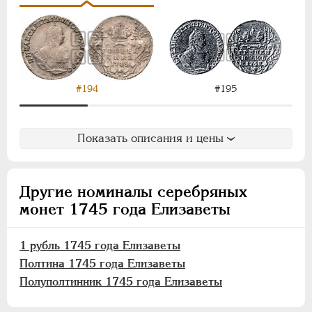
ПАВЕЛ I
1796-1801
АЛЕКСАНДР I
1801-1825
НИКОЛАЙ I
1826-1855
АЛЕКСАНДР II
1855-1881
АЛЕКСАНДР III
1881-1894
#195
#194
НИКОЛАЙ II
1894-1917
ВРЕМЕННОЕ ПРАВ.
1917-1918
ИНОСТРАННЫЕ
1768-1918
Показать описания и цены
Другие номиналы серебряных
монет 1745 года Елизаветы
1 рубль 1745 года Елизаветы
Полтина 1745 года Елизаветы
Полуполтинник 1745 года Елизаветы