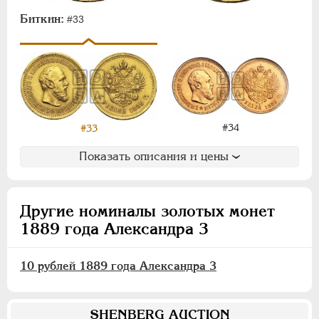
Для Финляндии
Биткин:
#33
Аффинажные слитки
НИКОЛАЙ II
1894-1917
ВРЕМЕННОЕ ПРАВ.
1917-1918
ИНОСТРАННЫЕ
1768-1918
#34
#33
Показать описания и цены
Другие номиналы золотых монет
1889 года Александра 3
10 рублей 1889 года Александра 3
SHENBERG AUCTION