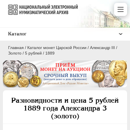
Каталог
Главная
/
Каталог монет Царской России
/
Александр III
/
Золото
/
5 рублей
/
1889
ПEТР I
1699 - 1725
ЕКАТЕРИНА I
1725-1727
Разновидности и цена 5 рублей
ПЕТР II
1727-1729
1889 года Александра 3
АННА ИОАННОВНА
1730-1740
(золото)
ИОАНН АНТОНОВИЧ
1740-1741
ЕЛИЗАВЕТА
1741-1762