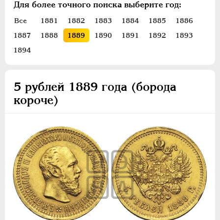
Для более точного поиска выберите год:
ПЕТР III
1762-1762
ЕКАТЕРИНА II
1762-1796
Все
1881
1882
1883
1884
1885
1886
ПАВЕЛ I
1796-1801
1887
1888
1889
1890
1891
1892
1893
АЛЕКСАНДР I
1801-1825
1894
НИКОЛАЙ I
1826-1855
АЛЕКСАНДР II
1855-1881
5 рублей 1889 года (борода
АЛЕКСАНДР III
1881-1894
короче)
Золото
10 рублей
5 рублей
3 рубля
Серебро
Медь
Памятные и донативные
Пробные