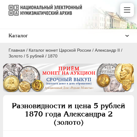
Каталог
Главная
/
Каталог монет Царской России
/
Александр II
/
Золото
/
5 рублей
/
1870
ПEТР I
1699 - 1725
ЕКАТЕРИНА I
1725-1727
Разновидности и цена 5 рублей
ПЕТР II
1727-1729
1870 года Александра 2
АННА ИОАННОВНА
1730-1740
(золото)
ИОАНН АНТОНОВИЧ
1740-1741
ЕЛИЗАВЕТА
1741-1762