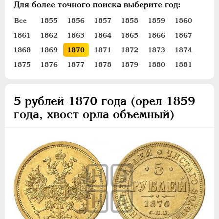
Для более точного поиска выберите год:
ПЕТР III
1762-1762
ЕКАТЕРИНА II
1762-1796
Все
1855
1856
1857
1858
1859
1860
ПАВЕЛ I
1796-1801
1861
1862
1863
1864
1865
1866
1867
АЛЕКСАНДР I
1801-1825
1868
1869
1870
1871
1872
1873
1874
НИКОЛАЙ I
1826-1855
1875
1876
1877
1878
1879
1880
1881
АЛЕКСАНДР II
1855-1881
Золото
5 рублей 1870 года (орел 1859
года, хвост орла объемный)
5 рублей
3 рубля
Серебро
Медь
Памятные и донативные
Пробные
Для Финляндии