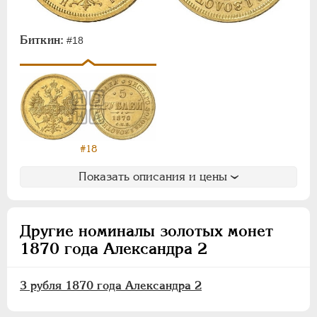
АЛЕКСАНДР III
1881-1894
НИКОЛАЙ II
1894-1917
Биткин:
ВРЕМЕННОЕ ПРАВ.
1917-1918
#18
ИНОСТРАННЫЕ
1768-1918
#18
Показать описания и цены
Другие номиналы золотых монет
1870 года Александра 2
3 рубля 1870 года Александра 2