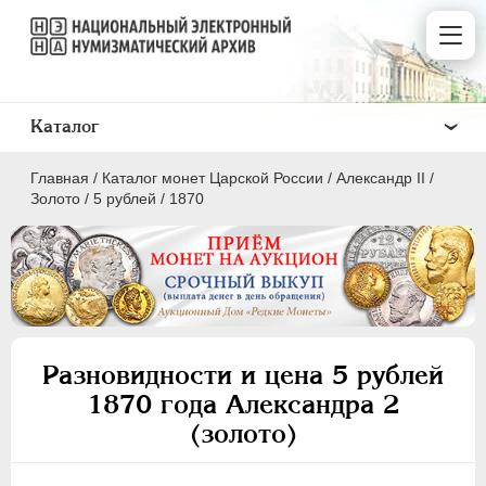
Каталог
Главная
/
Каталог монет Царской России
/
Александр II
/
Золото
/
5 рублей
/
1870
ПEТР I
1699 - 1725
ЕКАТЕРИНА I
1725-1727
Разновидности и цена 5 рублей
ПЕТР II
1727-1729
1870 года Александра 2
АННА ИОАННОВНА
1730-1740
(золото)
ИОАНН АНТОНОВИЧ
1740-1741
ЕЛИЗАВЕТА
1741-1762