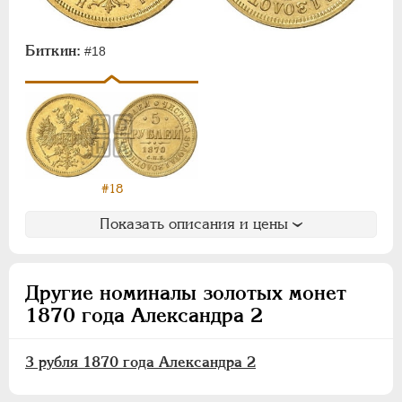
АЛЕКСАНДР III
1881-1894
НИКОЛАЙ II
1894-1917
Биткин:
ВРЕМЕННОЕ ПРАВ.
1917-1918
#18
ИНОСТРАННЫЕ
1768-1918
#18
Показать описания и цены
Другие номиналы золотых монет
1870 года Александра 2
3 рубля 1870 года Александра 2