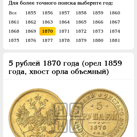
Для более точного поиска выберите год:
ПЕТР III
1762-1762
ЕКАТЕРИНА II
1762-1796
Все
1855
1856
1857
1858
1859
1860
ПАВЕЛ I
1796-1801
1861
1862
1863
1864
1865
1866
1867
АЛЕКСАНДР I
1801-1825
1868
1869
1870
1871
1872
1873
1874
НИКОЛАЙ I
1826-1855
1875
1876
1877
1878
1879
1880
1881
АЛЕКСАНДР II
1855-1881
Золото
5 рублей 1870 года (орел 1859
года, хвост орла объемный)
5 рублей
3 рубля
Серебро
Медь
Памятные и донативные
Пробные
Для Финляндии