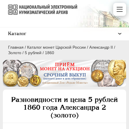
Каталог
Главная
/
Каталог монет Царской России
/
Александр II
/
Золото
/
5 рублей
/
1860
ПEТР I
1699 - 1725
ЕКАТЕРИНА I
1725-1727
Разновидности и цена 5 рублей
ПЕТР II
1727-1729
1860 года Александра 2
АННА ИОАННОВНА
1730-1740
(золото)
ИОАНН АНТОНОВИЧ
1740-1741
ЕЛИЗАВЕТА
1741-1762