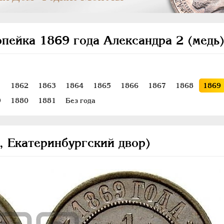
опейка 1869 года Александра 2 (медь
1
1862
1863
1864
1865
1866
1867
1868
1869
9
1880
1881
Без года
, Екатеринбургский двор)