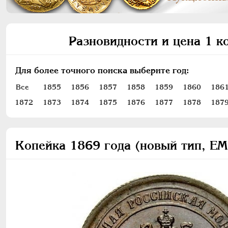
Разновидности и цена 1 к
Для более точного поиска выберите год:
Все
1855
1856
1857
1858
1859
1860
186
1872
1873
1874
1875
1876
1877
1878
187
Копейка 1869 года (новый тип, ЕМ