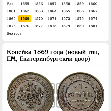
ПЕТР III
1762-1762
Все
1855
1856
1857
1858
1859
1860
ЕКАТЕРИНА II
1762-1796
1861
1862
1863
1864
1865
1866
1867
ПАВЕЛ I
1796-1801
1868
1869
1870
1871
1872
1873
1874
АЛЕКСАНДР I
1801-1825
1875
1876
1877
1878
1879
1880
1881
НИКОЛАЙ I
1826-1855
Без года
АЛЕКСАНДР II
1855-1881
Золото
Копейка 1869 года (новый тип,
Серебро
ЕМ, Екатеринбургский двор)
Медь
5 копеек
3 копейки
2 копейки
1 копейка
1/2 копейки
Денежка