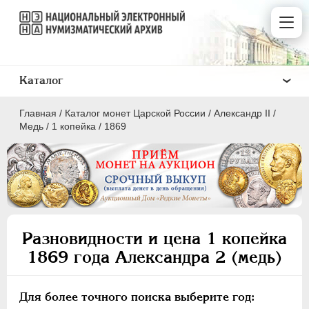
Каталог
Главная
/
Каталог монет Царской России
/
Александр II
/
Медь
/
1 копейка
/
1869
ПEТР I
1699 - 1725
ЕКАТЕРИНА I
1725-1727
Разновидности и цена 1 копейка
ПЕТР II
1727-1729
1869 года Александра 2 (медь)
АННА ИОАННОВНА
1730-1740
ИОАНН АНТОНОВИЧ
1740-1741
Для более точного поиска выберите год:
ЕЛИЗАВЕТА
1741-1762