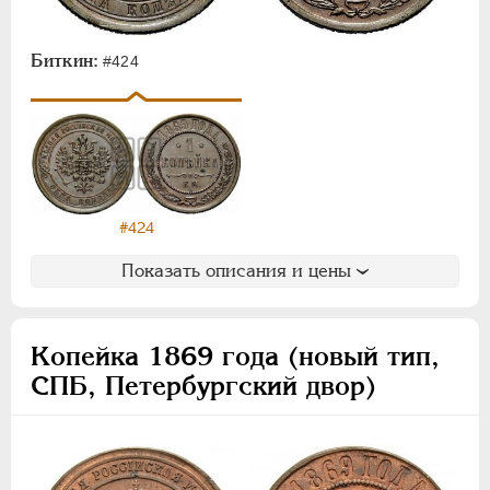
1/4 копейки
Полушка
Биткин:
#424
Памятные и донативные
Пробные
Для Финляндии
АЛЕКСАНДР III
1881-1894
НИКОЛАЙ II
1894-1917
#424
ВРЕМЕННОЕ ПРАВ.
1917-1918
Показать описания и цены
ИНОСТРАННЫЕ
1768-1918
Копейка 1869 года (новый тип,
СПБ, Петербургский двор)